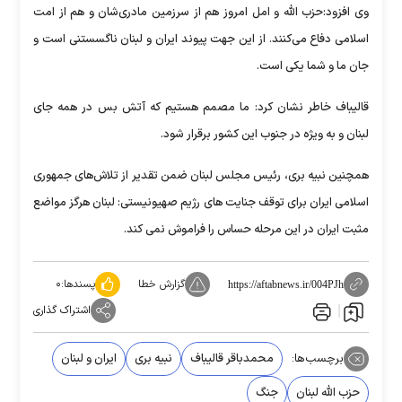
وی افزود:حزب الله و امل امروز هم از سرزمین مادری‌شان و هم از امت
اسلامی دفاع می‌کنند. از این جهت پیوند ایران و لبنان ناگسستنی است و
جان ما و شما یکی است.
قالیباف خاطر نشان کرد: ما مصمم هستیم که آتش بس در همه جای
لبنان و به ویژه در جنوب این کشور برقرار شود.
همچنین نبیه بری، رئیس مجلس لبنان ضمن تقدیر از تلاش‌های جمهوری
اسلامی ایران برای توقف جنایت های رژیم صهیونیستی: لبنان هرگز مواضع
مثبت ایران در این مرحله حساس را فراموش نمی کند.
گزارش خطا
پسندها:
۰
https://aftabnews.ir/004PJh
اشتراک گذاری
برچسب‌ها:
محمدباقر قالیباف
نبیه بری
ایران و لبنان
حزب الله لبنان
جنگ