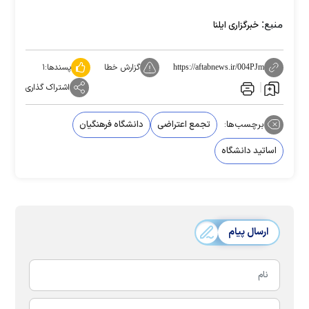
منبع:
خبرگزاری ایلنا
گزارش خطا
پسندها:
۱
https://aftabnews.ir/004PJm
اشتراک گذاری
برچسب‌ها:
تجمع اعتراضی
دانشگاه فرهنگیان
اساتید دانشگاه
ارسال پیام