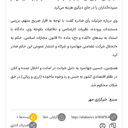
سپرده‌گذاران را در جای دیگری هزینه می‌کرد.
وی درباره جزئیات رأی صادره گفت: با توجه به اقرار صریح متهم، بررسی
مستندات پرونده، نظریات کارشناسی و دفاعیات بلاوجه وی، دادگاه با
استناد به بند‌های «الف» و «ج» ماده ۲۰ قانون مجازات اسلامی، حکم به
«انحلال شرکت تضامنی جهانمرد و شرکا» و انتشار عمومی این حکم صادر
کرد.
همچنین، حسین جهانمرد به دلیل خیانت در امانت و اخلال عمده و کلان
در نظام اقتصادی کشور به حبس و رد وجوه مأخوذه (ارزی و ریالی) در حق
شکات محکوم شد.
منبع:
خبرگزاری مهر
گزارش خطا
پسندها:
۰
https://aftabnews.ir/004PK4
اشتراک گذاری