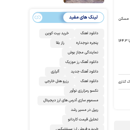
امضا می‌کنند
لینک های مفید
اجاره مسکن
دانلود اهنگ
خرید بیت کوین
در حالیکه سطح ۳۰.۹ درصدی تورم نقطه به نقطه شاخص اجاره مسکن کمترین میزان رشد قیمت در میان سایر کالاها و خدمات بوده است، دخانیات با ۱۶۴.۳
پنجره دوجداره
راز بقا
نمایندگی مجاز بوش
دانلود آهنگ رز‌ موزیک
دانلود آهنگ جدید
آلپاری
دانلود اهنگ
رزرو هتل خارجی
ک گذاری
نکسو رمزارزی نوآور
مسموم سازی آدرس های ارز دیجیتال
ریپل در مسیر رشد
تحلیل قیمت کاردانو
خرید و فروش ارز سینتتیکس