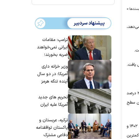
سندها:
۰
پیشنهاد سردبیر
کننده مربوط به بازه زمانی اردیبهشت ماه ۱۴۰۵ نشان می‌دهد،
ترامپ: مقامات
ایرانی نمی‌خواهند
ضربه بخورند؛
می‌خواهند به
وزیر خزانه داری
توافق برسند
آمریکا: در دو سال
آینده تنگه هرمز
بی‌اهمیت خواهد
تورم عمومی سالانه در گزارش مرکز آمار ایران در خصوص تغییرات شاخص قیمت مصرف‌کننده، ۵۷.۷ درصد و تورم سالانه شاخص اجاره مسکن ۳۳.۲ درصد
شد
تحریم های جدید
 است و از دی ماه ۱۴۰۱ تاکنون پایین‌ترین سطح
آمریکا علیه ایران
ترکیه، عربستان و
بررسی داده‌های مرکز آمار ایران در خصوص تورم نقطه به نقطه شاخص اجاره مسکن نشان می‌دهد، سرعت رشد اجاره‌بهای مسکن که در نیمه دوم سال ۱۴۰۲ و
پاکستان توافقنامه
دفاعی مشترک
، به کمترین