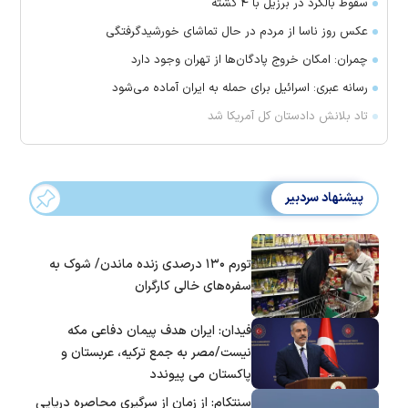
سقوط بالگرد در برزیل با ۴ کشته
عکس روز ناسا از مردم در حال تماشای خورشیدگرفتگی
چمران: امکان خروج پادگان‌ها از تهران وجود دارد
رسانه عبری: اسرائیل برای حمله به ایران آماده می‌شود
تاد بلانش دادستان کل آمریکا شد
پیشنهاد سردبیر
تورم ۱۳۰ درصدی زنده ماندن/ شوک به
سفره‌های خالی کارگران
فیدان: ایران هدف پیمان دفاعی مکه
نیست/مصر به جمع ترکیه، عربستان و
پاکستان می پیوندد
سنتکام: از زمان از سرگیری محاصره دریایی