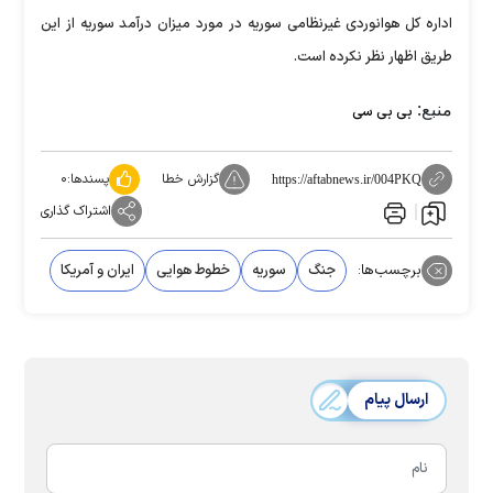
اداره کل هوانوردی غیرنظامی سوریه در مورد میزان درآمد سوریه از این
طریق اظهار نظر نکرده است.
منبع:
بی بی سی
گزارش خطا
پسندها:
۰
https://aftabnews.ir/004PKQ
اشتراک گذاری
برچسب‌ها:
جنگ
سوریه
خطوط هوایی
ایران و آمریکا
ارسال پیام