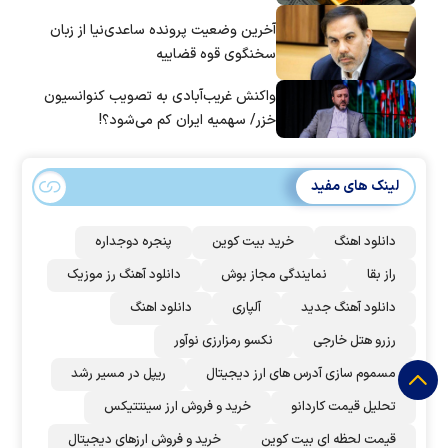
آخرین وضعیت پرونده ساعدی‌نیا از زبان
سخنگوی قوه قضاییه
واکنش غریب‌آبادی به تصویب کنوانسیون
خزر/ سهمیه ایران کم می‌شود؟!
لینک های مفید
دانلود اهنگ
خرید بیت کوین
پنجره دوجداره
راز بقا
نمایندگی مجاز بوش
دانلود آهنگ رز‌ موزیک
دانلود آهنگ جدید
آلپاری
دانلود اهنگ
رزرو هتل خارجی
نکسو رمزارزی نوآور
مسموم سازی آدرس های ارز دیجیتال
ریپل در مسیر رشد
تحلیل قیمت کاردانو
خرید و فروش ارز سینتتیکس
قیمت لحظه ای بیت کوین
خرید و فروش ارزهای دیجیتال