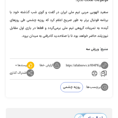
موضوعات صحت ندارد.
سعید الهویی مربی تیم ملی ایران در گفت و گوی شب گذشته خود با
برنامه فوتبال برتر به طور صریح اعلام کرد که روزبه چشمی طی روز‌های
آینده به تمرینات گروهی تیم ملی برمی‌گردد و قطعا در بازی اول مقابل
نیوزیلند حاضر خواهد بود تا با صلاحدید کادرفنی به میدان برود.
منبع:
ورزش سه
گزارش خطا
پسندها:
۰
https://aftabnews.ir/004PKg
اشتراک گذاری
برچسب‌ها:
روزبه چشمی