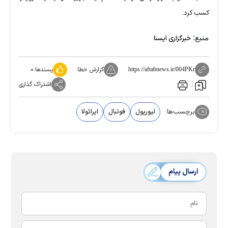
کسب کرد.
منبع:
خبرگزاری ایسنا
گزارش خطا
پسندها:
۰
https://aftabnews.ir/004PKr
اشتراک گذاری
برچسب‌ها:
لیورپول
فوتبال
ایرائولا
ارسال پیام