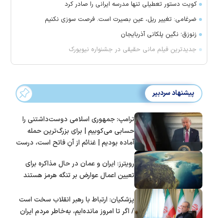
کویت دستور تعطیلی تنها مدرسه ایرانی را صادر کرد
ضرغامی: تغییر ریل، عین بصیرت است. فرصت سوزی نکنیم
زنوزق؛ نگین پلکانی آذربایجان
جدیدترین فیلم مانی حقیقی در جشنواره نیویورک
پیشنهاد سردبیر
ترامپ: جمهوری اسلامی دوست‌داشتنی را
حسابی می‌کوبیم | برای بزرگ‌ترین حمله
آماده بودیم | غنائم از آنِ فاتح است، درست
است؟
رویترز: ایران و عمان در حال مذاکره برای
تعیین اعمال عوارض بر تنگه هرمز هستند
پزشکیان: ارتباط با رهبر انقلاب سخت است
/ اگر تا امروز مانده‌ایم، به‌خاطر مردم ایران