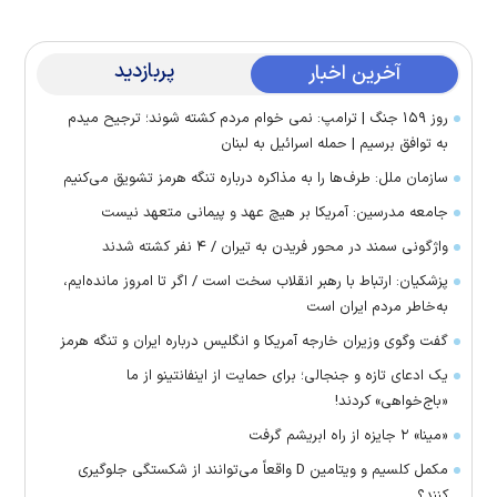
پربازدید
آخرین اخبار
روز ۱۵۹ جنگ | ترامپ: نمی خوام مردم کشته شوند؛ ترجیح میدم
به توافق برسیم | حمله اسرائیل به لبنان
سازمان ملل: طرف‌ها را به مذاکره درباره تنگه هرمز تشویق می‌کنیم
جامعه مدرسین: آمریکا بر هیچ عهد و پیمانی متعهد نیست
واژگونی سمند در محور فریدن به تیران / ۴ نفر کشته شدند
پزشکیان: ارتباط با رهبر انقلاب سخت است / اگر تا امروز مانده‌ایم،
به‌خاطر مردم ایران است
گفت وگوی وزیران خارجه آمریکا و انگلیس درباره ایران و تنگه هرمز
یک ادعای تازه و جنجالی؛ برای حمایت از اینفانتینو از ما
«باج‌خواهی» کردند!
«مینا» ۲ جایزه از راه ابریشم گرفت
مکمل کلسیم و ویتامین D واقعاً می‌توانند از شکستگی جلوگیری
کنند؟