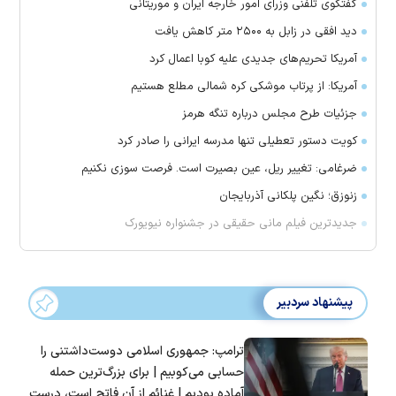
گفتگوی تلفنی وزرای امور خارجه ایران و موریتانی
دید افقی در زابل به ۲۵۰۰ متر کاهش یافت
آمریکا تحریم‌های جدیدی علیه کوبا اعمال کرد
آمریکا: از پرتاب موشکی کره شمالی مطلع هستیم
جزئیات طرح مجلس درباره تنگه هرمز
کویت دستور تعطیلی تنها مدرسه ایرانی را صادر کرد
ضرغامی: تغییر ریل، عین بصیرت است. فرصت سوزی نکنیم
زنوزق؛ نگین پلکانی آذربایجان
جدیدترین فیلم مانی حقیقی در جشنواره نیویورک
پیشنهاد سردبیر
ترامپ: جمهوری اسلامی دوست‌داشتنی را
حسابی می‌کوبیم | برای بزرگ‌ترین حمله
آماده بودیم | غنائم از آنِ فاتح است، درست