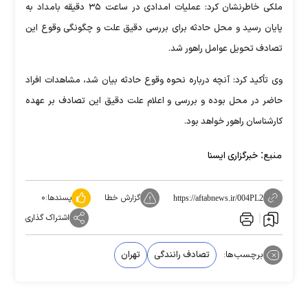
ملکی خاطرنشان کرد: عملیات امدادی در ساعت ۳۵ دقیقه بامداد به
پایان رسید و محل حادثه برای بررسی دقیق علت و چگونگی وقوع این
تصادف تحویل عوامل راهور شد.
وی تأکید کرد: آنچه درباره نحوه وقوع حادثه بیان شد، مشاهدات افراد
حاضر در محل بوده و بررسی و اعلام علت دقیق این تصادف بر عهده
کارشناسان راهور خواهد بود.
منبع:
خبرگزاری ایسنا
گزارش خطا
پسندها:
۰
https://aftabnews.ir/004PL2
اشتراک گذاری
برچسب‌ها:
تصادف رانندگی
تهران