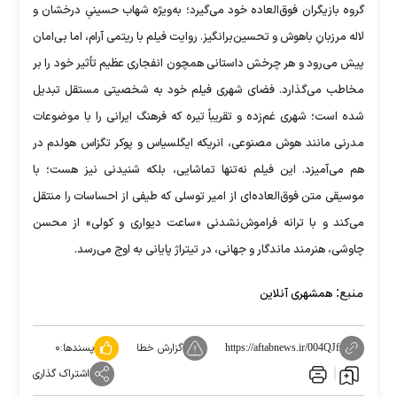
گروه بازیگران فوق‌العاده خود می‌گیرد؛ به‌ویژه شهاب حسینیِ درخشان و
لاله مرزبانِ باهوش و تحسین‌برانگیز. روایت فیلم با ریتمی آرام، اما بی‌امان
پیش می‌رود و هر چرخش داستانی همچون انفجاری عظیم تأثیر خود را بر
مخاطب می‌گذارد. فضای شهری فیلم خود به شخصیتی مستقل تبدیل
شده است؛ شهری غم‌زده و تقریباً تیره که فرهنگ ایرانی را با موضوعات
مدرنی مانند هوش مصنوعی، انریکه ایگلسیاس و پوکر تگزاس هولدم در
هم می‌آمیزد. این فیلم نه‌تنها تماشایی، بلکه شنیدنی نیز هست؛ با
موسیقی متن فوق‌العاده‌ای از امیر توسلی که طیفی از احساسات را منتقل
می‌کند و با ترانه فراموش‌نشدنی «ساعت دیواری و کولی» از محسن
چاوشی، هنرمند ماندگار و جهانی، در تیتراژ پایانی به اوج می‌رسد.
منبع:
همشهری آنلاین
گزارش خطا
پسندها:
۰
https://aftabnews.ir/004QJf
اشتراک گذاری