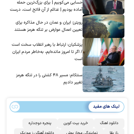
حسابی می‌کوبیم | برای بزرگ‌ترین حمله
آماده بودیم | غنائم از آنِ فاتح است، درست
است؟
رویترز: ایران و عمان در حال مذاکره برای
تعیین اعمال عوارض بر تنگه هرمز هستند
پزشکیان: ارتباط با رهبر انقلاب سخت است
/ اگر تا امروز مانده‌ایم، به‌خاطر مردم ایران
است
سنتکام: مسیر ۴۸ کشتی را در تنگه هرمز
تغییر دادیم
لینک های مفید
دانلود اهنگ
خرید بیت کوین
پنجره دوجداره
راز بقا
نمایندگی مجاز بوش
دانلود آهنگ رز‌ موزیک