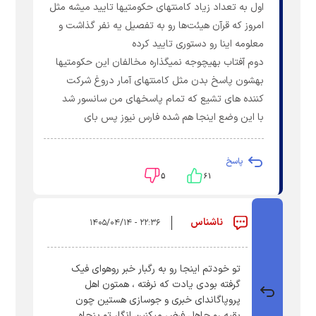
اول به تعداد زیاد کامنتهای حکومتیها تایید میشه مثل
امروز که قرآن هیئت‌ها رو به تفصیل یه نفر گذاشت و
معلومه اینا رو دستوری تایید کرده
دوم آفتاب بهیچوجه نمیگذاره مخالفان این حکومتیها
بهشون پاسخ بدن مثل کامنتهای آمار دروغ شرکت
کننده های تشیع که تمام پاسخهای من سانسور شد
با این وضع اینجا هم شده فارس نیوز پس بای
پاسخ
۵
۶۱
ناشناس
۲۲:۳۶ - ۱۴۰۵/۰۴/۱۴
تو خودتم اینجا رو به رگبار خبر روهوای فیک
گرفته بودی یادت که نرفته ، همتون اهل
پروپاگاندای خبری و جوسازی هستین چون
بقیه رو جاهل فرض میکنین انگار تو پنجاه