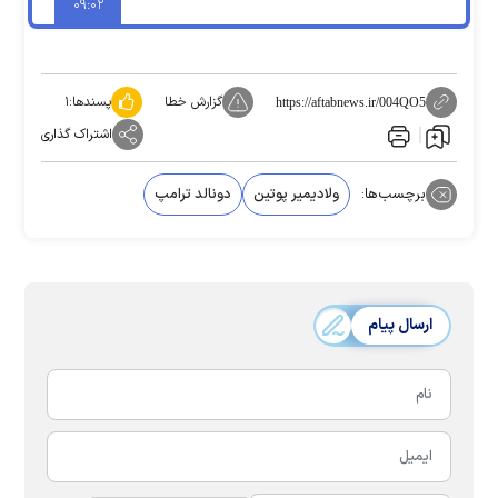
۰۹:۰۲
گزارش خطا
پسندها:
۱
https://aftabnews.ir/004QO5
اشتراک گذاری
برچسب‌ها:
ولادیمیر پوتین
دونالد ترامپ
ارسال پیام