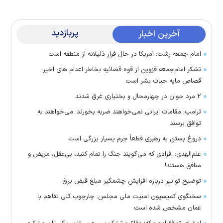
پربازدید
آخرین اخبار
امام جمعه رشت: آمریکا در حال فرار ذلیلانه از منطقه است
تشکر امام‌جمعه قزوین از قوه قضائیه بخاطر اعدام های اخیر:
قصاص مایه حیات بشر است
۲ مرد جوان در چهارمحال و بختیاری غرق شدند
ترامپ: مقامات ایرانی نمی‌خواهند ضربه بخورند؛ می‌خواهند به
توافق برسند
دروغ بستن به رهبری قطعاً جرم بسیار بزرگی است
علم‌الهدی: افرادی که می‌گویند جنگ را تمام کنید، بی‌عقل، مریض و
منافق هستند!
توضیح توانیر درباره افزایش چشمگیر مبلغ قبض برق
سخنگوی کمیسیون امنیت ملی مجلس: چارچوب کلی تفاهم با
عمان مشخص شده است