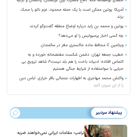
امضای توافقنامه مکه؛ دفاع مشترک بین عربستان، پاکستان و ترکیه
آمریکا: پوتین ممکن است با یک حمله محدود، عزم ناتو را محک
بزند
پوتین و محمد بن زاید درباره اوضاع منطقه گفت‌وگو کردند
چه کسی اخبار پرسپولیس را لو می‌دهد؟
ویتامین C محافظ ماده خاکستری مغز در سالمندان
خطیب جمعه تهران: دشمن شکست مفتضحانه خورده و به
التماس افتاده؛ ادبیات باخت را هم بلد نیست!/ شاهد ترویج بی
حیایی با سواستفاده از شرایط جنگی هستیم
واکنش محمد مهاجری به اظهارات جنجالی باقر خرازی: لباس دین
را از تن بیرون کنید
پیشنهاد سردبیر
ترامپ: مقامات ایرانی نمی‌خواهند ضربه