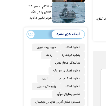
مانده‌ایم، به‌خاطر
سنتکام: مسیر ۴۸
مردم ایران است
کشتی را در تنگه
هرمز تغییر دادیم
ک گذاری
لینک های مفید
دانلود اهنگ
خرید بیت کوین
پنجره دوجداره
راز بقا
نمایندگی مجاز بوش
دانلود آهنگ رز‌ موزیک
دانلود آهنگ جدید
آلپاری
دانلود اهنگ
رزرو هتل خارجی
نکسو رمزارزی نوآور
مسموم سازی آدرس های ارز دیجیتال