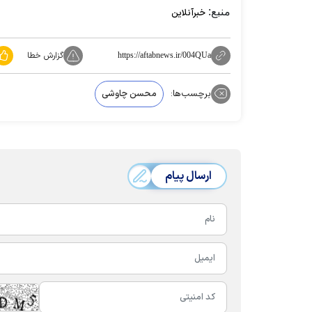
منبع:
خبرآنلاین
گزارش خطا
https://aftabnews.ir/004QUa
برچسب‌ها:
محسن چاوشی
ارسال پیام