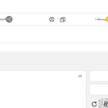
پسندها:
۰
اشترا