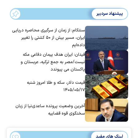
پیشنهاد سردبیر
سنتکام: از زمان از سرگیری محاصره دریایی
ایران، مسیر بیش از ۵۰ کشتی را تغییر
داده‌ایم
فیدان: ایران هدف پیمان دفاعی مکه
نیست/مصر به جمع ترکیه، عربستان و
پاکستان می پیوندد
قیمت دلار، سکه و طلا امروز شنبه
۱۴۰۵/۰۵/۱۷
آخرین وضعیت پرونده ساعدی‌نیا از زبان
سخنگوی قوه قضاییه
لینک های مفید