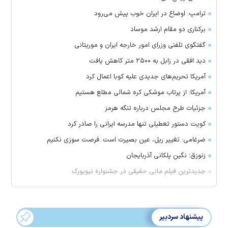
ترامپ: اوضاع در ایران خوب پیش می‌رود
برکناری دو مقام ارشد موساد
گفتگوی تلفنی وزرای امور خارجه ایران و موریتانی
دید افقی در زابل به ۲۵۰۰ متر کاهش یافت
آمریکا تحریم‌های جدیدی علیه کوبا اعمال کرد
آمریکا: از پرتاب موشکی کره شمالی مطلع هستیم
جزئیات طرح مجلس درباره تنگه هرمز
کویت دستور تعطیلی تنها مدرسه ایرانی را صادر کرد
ضرغامی: تغییر ریل، عین بصیرت است. فرصت سوزی نکنیم
زنوزق؛ نگین پلکانی آذربایجان
جدیدترین فیلم مانی حقیقی در جشنواره نیویورک
پیشنهاد سردبیر