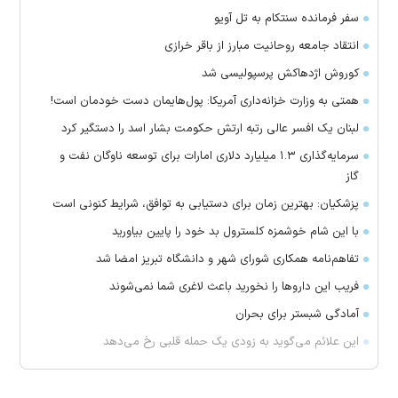
سفر فرمانده سنتکام به تل آویو
انتقاد جامعه روحانیت مبارز از باقر خرازی
کوروش اژدهاکش پرسپولیسی شد
همتی به وزارت خزانه‌داری آمریکا: پول‌هایمان دست خودمان است!
لبنان یک افسر عالی رتبه ارتش حکومت بشار اسد را دستگیر کرد
سرمایه‌گذاری ۱.۳ میلیارد دلاری امارات برای توسعه ناوگان نفت و
گاز
پزشکیان: بهترین زمان برای دستیابی به توافق، شرایط کنونی است
با این شام خوشمزه کلسترول بد خود را پایین بیاورید
تفاهم‌نامه همکاری شورای شهر و دانشگاه تبریز امضا شد
فریب این دارو‌ها را نخورید باعث لاغری شما نمی‌شوند
آمادگی شبستر برای بحران
این علائم می‌گوید به زودی یک حمله قلبی رخ می‌دهد