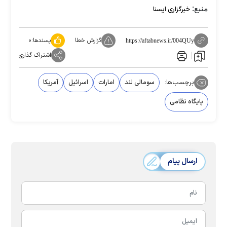
منبع:
خبرگزاری ایسنا
گزارش خطا
پسندها:
۰
https://aftabnews.ir/004QUy
اشتراک گذاری
برچسب‌ها:
سومالی لند
امارات
اسرائیل
آمریکا
پایگاه نظامی
ارسال پیام