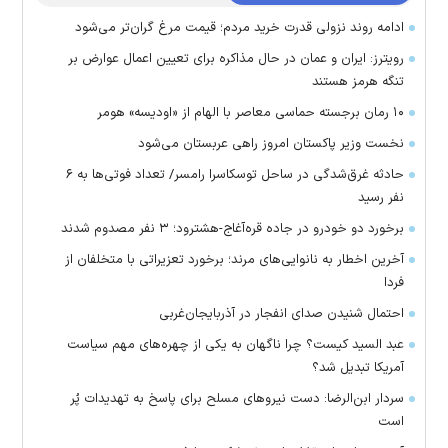
ادامه روند نزولی قدرت خرید مردم؛ قیمت مرغ گران‌تر می‌شود
رویترز: ایران و عمان در حال مذاکره برای تعیین اعمال عوارض بر
تنگه هرمز هستند
۱۰ رمان برجسته حماسی معاصر با الهام از «اودیسه» هومر
نخست وزیر پاکستان امروز راهی عربستان می‌شود
حادثه غرق‌شدگی در ساحل توسکاسرا رامسر/ تعداد فوتی‌ها به ۶
نفر رسید
برخورد دو خودرو در جاده قره‌آغاج-هشترود؛ ۳ نفر مصدوم شدند
آخرین اخطار به نانوایی‌های مرند؛ برخورد تعزیراتی با متخلفان از
فردا
احتمال شنیدن صدای انفجار در آذربایجان‌غربی
عبد السید کیست؟ چرا ناگهان به یکی از چهره‌های مهم سیاست
آمریکا تبدیل شد؟
سردار ابن‌الرضا: دست نیرو‌های مسلح برای پاسخ به تهدیدات پُر
است