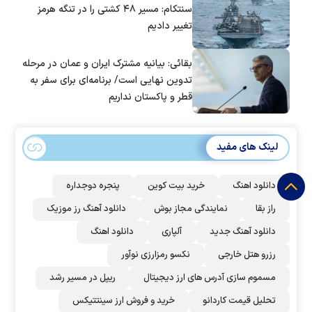
سنتکام: مسیر ۴۸ کشتی را در تنگه هرمز
تغییر دادیم
بقائی: بیانیه مشترک ایران و عمان در مرحله
تدوین نهایی است/ برنامه‌ای برای سفر به
قطر و پاکستان نداریم
لینک های مفید
دانلود اهنگ
خرید بیت کوین
پنجره دوجداره
راز بقا
نمایندگی مجاز بوش
دانلود آهنگ رز‌ موزیک
دانلود آهنگ جدید
آلپاری
دانلود اهنگ
رزرو هتل خارجی
نکسو رمزارزی نوآور
مسموم سازی آدرس های ارز دیجیتال
ریپل در مسیر رشد
تحلیل قیمت کاردانو
خرید و فروش ارز سینتتیکس