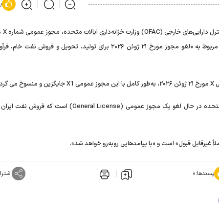
پ
وزارت خزانه‌داری
ایران را لغو کرده و مجوز عمومی شماره X1 را صادر می‌کند که مربوط به «لغو مجوز مورخ ۲۱ ژوئن ۲۰۲۶ برای تولید، تحویل و فروش 
خبرگزاری رویترز نوشت: یک مقام آمریکایی اعلام کرد که ایالات متحده در حال لغو یک مجوز عمومی (General License) 
لاً غیرقابل قبول» است و «با پیامدهایی روبه‌رو خواهد شد».
پسندها:
۰
اشترا