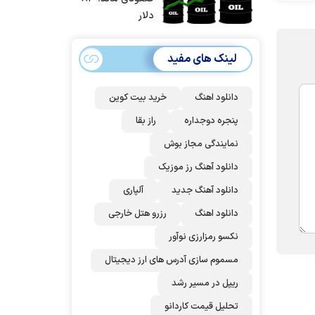
حمله آماده بودیم
دلار
| غنائم از آنِ فاتح
است، درست
لینک های مفید
است؟
دانلود اهنگ
خرید بیت کوین
پنجره دوجداره
راز بقا
نمایندگی مجاز بوش
دانلود آهنگ رز‌ موزیک
دانلود آهنگ جدید
آلپاری
دانلود اهنگ
رزرو هتل خارجی
نکسو رمزارزی نوآور
مسموم سازی آدرس های ارز دیجیتال
ریپل در مسیر رشد
تحلیل قیمت کاردانو