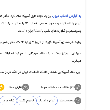
به گزارش آفتاب نیوز،
پتروشیمی و فرآورده‌های نفتی با منشأ ایران» است.
وزارت خزانه‌داری آمریکا افزود: از تاریخ ۷ ژوئیه ۲۰۲۶، مجوز عمومی X مورخ ۲۱ ژوئن ۲۰۲۶، به‌طور کامل با این مجوز عمومی X1 جایگزین و منسوخ می گردد.
می‌کرد.
این مقام آمریکایی هشدار داد که اقدامات ایران در تنگه هرمز «کام
گزارش خطا
https://aftabnews.ir/004QV8
برچسب‌ها:
ایران و آمریکا
تحریم نفت
تنگه هرمز