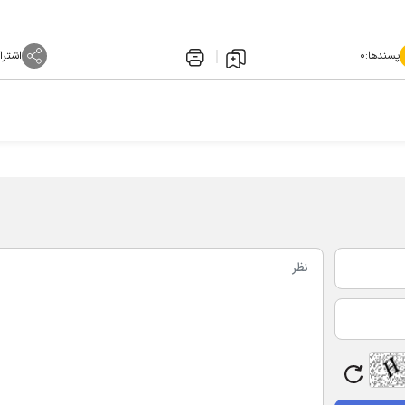
پسندها:
۰
اشترا