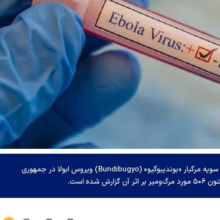
سازمان جهانی بهداشت (WHO) اعلام کرد که شیوع سویه مرگبار «بوندیبوگیو» (Bundibugyo) ویروس ابولا در جمهوری
ده است.