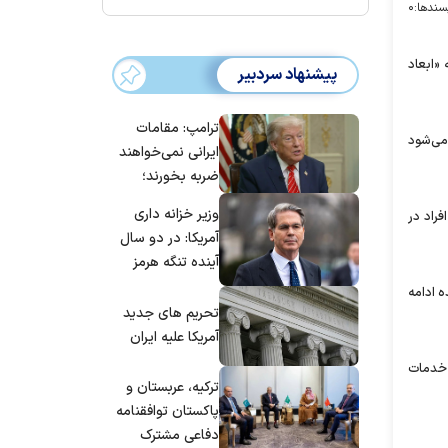
سندها:
۰
 «ابعاد
پیشنهاد سردبیر
ترامپ: مقامات
ست که شامل ۵۰۶ مورد مرگ و ۲۵۴ مورد بهبودی می‌شود
ایرانی نمی‌خواهند
ضربه بخورند؛
می‌خواهند به
وزیر خزانه داری
فراد در
توافق برسند
آمریکا: در دو سال
آینده تنگه هرمز
بی‌اهمیت خواهد
 ادامه
شد
تحریم های جدید
آمریکا علیه ایران
د بر خدمات
ترکیه، عربستان و
پاکستان توافقنامه
دفاعی مشترک