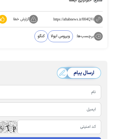
خبرگزاری ایسنا
گزارش خطا
https://aftabnews.ir/004QVi
برچسب‌ها:
ویروس ابولا
کنگو
ارسال پیام