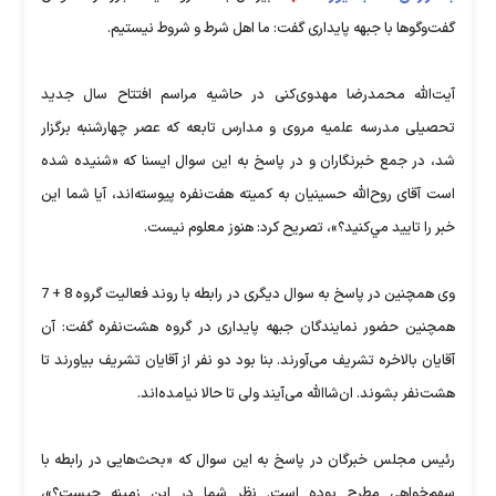
گفت‌وگوها با جبهه پايداری گفت: ما اهل شرط و شروط نيستيم.
آيت‌الله محمدرضا مهدوی‌كنی در حاشيه مراسم افتتاح سال جديد
تحصيلی مدرسه علميه مروی و مدارس تابعه كه عصر چهارشنبه برگزار
شد، در جمع خبرنگاران و در پاسخ به اين سوال ايسنا كه «شنيده شده
است آقای روح‌الله حسينيان به كميته هفت‌نفره پيوسته‌اند، آيا شما اين
خبر را تاييد مي‌كنيد؟»، تصريح كرد: هنوز معلوم نيست.
وی همچنين در پاسخ به سوال ديگری در رابطه با روند فعاليت گروه 8 + 7
همچنين حضور نمايندگان جبهه پايداری در گروه هشت‌نفره گفت: آن
آقايان بالاخره تشريف می‌آورند. بنا بود دو نفر از آقايان تشريف بياورند تا
هشت‌نفر بشوند. ان‌شاالله می‌آيند ولی تا حالا نيامده‌اند.
رئيس مجلس خبرگان در پاسخ به اين سوال كه «بحث‌هايی در رابطه با
سهم‌خواهی مطرح بوده است. نظر شما در اين زمينه چيست؟»،