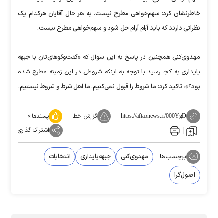
خاطرنشان كرد: سهم‌خواهی مطرح نيست. به هر حال آقايان هركدام يک
نظراتی دارند كه بايد آرام آرام حل شود و سهم‌خواهی مطرح نيست.
مهدوی‌كنی همچنين در پاسخ به اين سوال كه «گفت‌وگوهای‌تان با جبهه
پايداری به كجا رسيد با توجه به اينكه شروطی در اين زمينه مطرح شده
بود؟»، تاكيد كرد: ما شروط را قبول نمی‌كنيم. ما اهل شرط و شروط نيستيم.
گزارش خطا
پسندها:
۰
https://aftabnews.ir/000YgD
اشتراک گذاری
برچسب‌ها:
مهدوی‌کنی
جبهه‌پایداری
انتخابات
اصول‌گرا