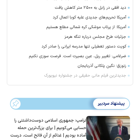
دید افقی در زابل به ۲۵۰۰ متر کاهش یافت
آمریکا تحریم‌های جدیدی علیه کوبا اعمال کرد
آمریکا: از پرتاب موشکی کره شمالی مطلع هستیم
جزئیات طرح مجلس درباره تنگه هرمز
کویت دستور تعطیلی تنها مدرسه ایرانی را صادر کرد
ضرغامی: تغییر ریل، عین بصیرت است. فرصت سوزی نکنیم
زنوزق؛ نگین پلکانی آذربایجان
جدیدترین فیلم مانی حقیقی در جشنواره نیویورک
پیشنهاد سردبیر
ترامپ: جمهوری اسلامی دوست‌داشتنی را
حسابی می‌کوبیم | برای بزرگ‌ترین حمله
آماده بودیم | غنائم از آنِ فاتح است، درست