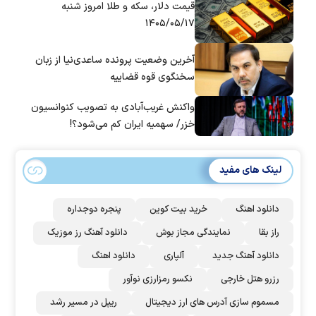
قیمت دلار، سکه و طلا امروز شنبه
۱۴۰۵/۰۵/۱۷
آخرین وضعیت پرونده ساعدی‌نیا از زبان
سخنگوی قوه قضاییه
واکنش غریب‌آبادی به تصویب کنوانسیون
خزر/ سهمیه ایران کم می‌شود؟!
لینک های مفید
دانلود اهنگ
خرید بیت کوین
پنجره دوجداره
راز بقا
نمایندگی مجاز بوش
دانلود آهنگ رز‌ موزیک
دانلود آهنگ جدید
آلپاری
دانلود اهنگ
رزرو هتل خارجی
نکسو رمزارزی نوآور
مسموم سازی آدرس های ارز دیجیتال
ریپل در مسیر رشد