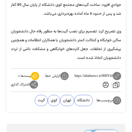
جوادي افزود: ساخت گيت‌های مجتمع کوی دانشگاه از پايان سال 89 آغاز
شد و پس از حدود 6 ماه آماده بهره‌برداری می‌باشد.
وی تصريح كرد: تصميم برای نصب گيت‌ها به منظور رفاه حال دانشجويان
ساکن خوابگاه و کنتاکت کمتر دانشجويان با همکاران انتظامات و همچنين
پيشگيری از تخلفات، جعل کارت‌های خوابگاهی و مشکلات ناشی از تردد
دانشجويان اتخاذ شده است.
گزارش خطا
پسندها:
۰
https://aftabnews.ir/000YhI
اشتراک گذاری
برچسب‌ها:
دانشگاه
تهران
کوی
گیت