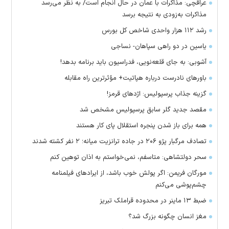
عراقچی: مذاکرات با عمان در حال انجام است/ به نظر می‌رسد
مذاکرات به‌زودی به نتیجه برسد
رشد ۱۱۲ هزار واحدی شاخص کل بورس
یاسین در دو راهی سپاهان- نساجی
آشوبی: به جای قلعه‌نویی، فدراسیون باید برنامه بدهد!
باور‌های نادرست درباره هپاتیت+ مؤثرترین راه مقابله
گزینه جذاب پرسپولیس: اژد‌های قرمز!
مقصد جدید گلر سابق پرسپولیس مشخص شد
همه برای باز شدن پنجره استقلال پای کار هستند
تصادف مرگبار پژو ۲۰۶ در جاده ترانزیت میانه؛ ۲ نفر کشته شدند
سحر دولتشاهی: متاسفم، نمی‌خواستم به اذان توهین کنم
مورگان فریمن: اگر پولش خوب باشد، از ایراد‌های فیلمنامه
چشم‌پوشی می‌کنم
ضبط ۱۳ ماینر در محدوده قراملک تبریز
مغز انسان چگونه بزرگ شد؟