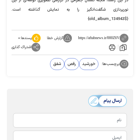
در این راستا، مجله نشنال جغرافی در گزارشی تصویری گوشه‌ای از این
نورپردازی شگفت‌انگیز را به نمایش گذاشته است.
{$old_album_134943}
گزارش خطا
پسندها:
۰
https://aftabnews.ir/000Z6V
اشتراک گذاری
برچسب‌ها:
خورشید
رقص
شفق
ارسال پیام