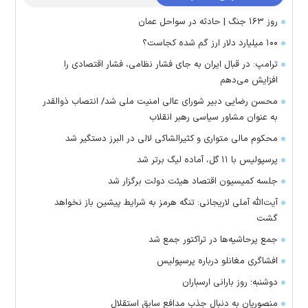
روز ۱۶۳ جنگ | حادثه در سواحل عمان
۱۰۰ میلیارد دلار ارز گم شده کجاست؟
ترامپ: در قبال ایران به جای فشار نظامی، فشار اقتصادی را
افزایش می‌دهم
محسن رضایی دبیر شورای عالی امنیت ملی شد/ انتصاب ذوالقدر
به عنوان مشاور سیاسی رهبر انقلاب
محکوم مالی متواری و کثیرالشاکی لالی در البرز دستگیر شد
پرسپولیس با ۱۱ گل، آماده لیگ برتر شد
جلسه کمیسیون اقتصاد هیئت دولت برگزار شد
آیت‌الله آملی لاریجانی: تنگه هرمز به شرایط پیشین باز نخواهد
گشت
جمع پرحاشیه‌ها در تراکتور جمع شد
افشاگری مغانلو درباره پرسپولیس
دوشنبه؛ روز بارانی ارسباران
منصوریان به دنبال جذب مدافع سابق استقلال