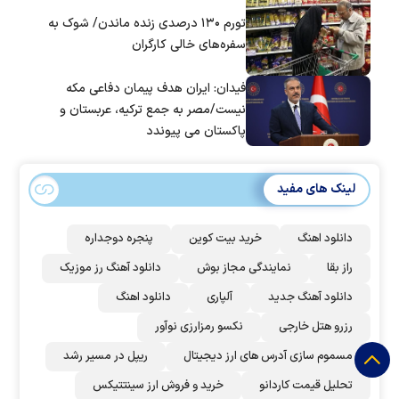
تورم ۱۳۰ درصدی زنده ماندن/ شوک به
سفره‌های خالی کارگران
فیدان: ایران هدف پیمان دفاعی مکه
نیست/مصر به جمع ترکیه، عربستان و
پاکستان می پیوندد
لینک های مفید
دانلود اهنگ
خرید بیت کوین
پنجره دوجداره
راز بقا
نمایندگی مجاز بوش
دانلود آهنگ رز‌ موزیک
دانلود آهنگ جدید
آلپاری
دانلود اهنگ
رزرو هتل خارجی
نکسو رمزارزی نوآور
مسموم سازی آدرس های ارز دیجیتال
ریپل در مسیر رشد
تحلیل قیمت کاردانو
خرید و فروش ارز سینتتیکس