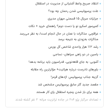
انتقاد صریح واعظ آشتیانی از مدیریت در استقلال
علت پرسپولیسی شدن رحمان چه بود؟
جزئیات سریال ۱۵ قسمتی مهران مدیری
کمپرسور اسکرو نو یا دست دوم؟ راهنمای خرید + نکات
عراقچی: مذاکرات با عمان در حال انجام است/ به نظر می‌رسد
مذاکرات به‌زودی به نتیجه برسد
رشد ۱۱۲ هزار واحدی شاخص کل بورس
یاسین در دو راهی سپاهان- نساجی
آشوبی: به جای قلعه‌نویی، فدراسیون باید برنامه بدهد!
باور‌های نادرست درباره هپاتیت+ مؤثرترین راه مقابله
گزینه جذاب پرسپولیس: اژد‌های قرمز!
مقصد جدید گلر سابق پرسپولیس مشخص شد
همه برای باز شدن پنجره استقلال پای کار هستند
تصادف مرگبار پژو ۲۰۶ در جاده ترانزیت میانه؛ ۲ نفر کشته شدند