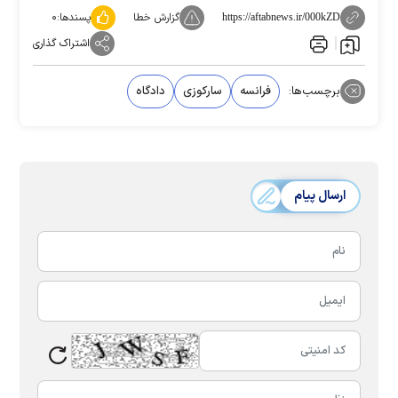
گزارش خطا
پسندها:
۰
https://aftabnews.ir/000kZD
اشتراک گذاری
برچسب‌ها:
فرانسه
سارکوزی
دادگاه
ارسال پیام