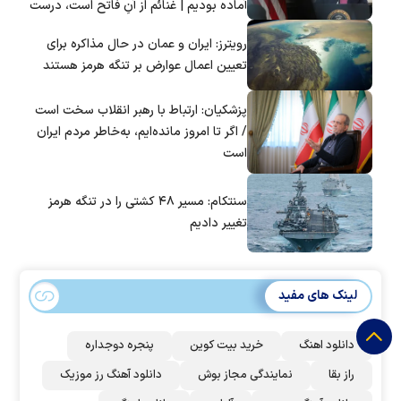
آماده بودیم | غنائم از آنِ فاتح است، درست
است؟
رویترز: ایران و عمان در حال مذاکره برای
تعیین اعمال عوارض بر تنگه هرمز هستند
پزشکیان: ارتباط با رهبر انقلاب سخت است
/ اگر تا امروز مانده‌ایم، به‌خاطر مردم ایران
است
سنتکام: مسیر ۴۸ کشتی را در تنگه هرمز
تغییر دادیم
لینک های مفید
دانلود اهنگ
خرید بیت کوین
پنجره دوجداره
راز بقا
نمایندگی مجاز بوش
دانلود آهنگ رز‌ موزیک