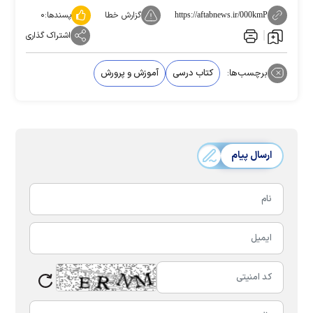
گزارش خطا
پسندها:
۰
https://aftabnews.ir/000kmP
اشتراک گذاری
برچسب‌ها:
کتاب درسی
آموزش و پرورش
ارسال پیام