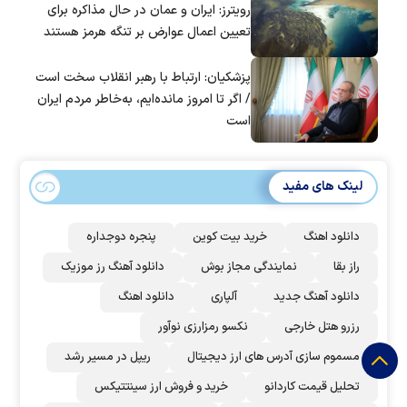
رویترز: ایران و عمان در حال مذاکره برای
تعیین اعمال عوارض بر تنگه هرمز هستند
پزشکیان: ارتباط با رهبر انقلاب سخت است
/ اگر تا امروز مانده‌ایم، به‌خاطر مردم ایران
است
لینک های مفید
دانلود اهنگ
خرید بیت کوین
پنجره دوجداره
راز بقا
نمایندگی مجاز بوش
دانلود آهنگ رز‌ موزیک
دانلود آهنگ جدید
آلپاری
دانلود اهنگ
رزرو هتل خارجی
نکسو رمزارزی نوآور
مسموم سازی آدرس های ارز دیجیتال
ریپل در مسیر رشد
تحلیل قیمت کاردانو
خرید و فروش ارز سینتتیکس