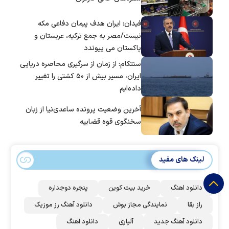
فیدان: ایران هدف پیمان دفاعی مکه
نیست/مصر به جمع ترکیه، عربستان و
پاکستان می پیوندد
سنتکام: از زمان از سرگیری محاصره دریایی
ایران، مسیر بیش از ۵۰ کشتی را تغییر
داده‌ایم
آخرین وضعیت پرونده ساعدی‌نیا از زبان
سخنگوی قوه قضاییه
لینک های مفید
دانلود اهنگ
خرید بیت کوین
پنجره دوجداره
راز بقا
نمایندگی مجاز بوش
دانلود آهنگ رز‌ موزیک
دانلود آهنگ جدید
آلپاری
دانلود اهنگ