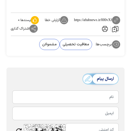
گزارش خطا
پسندها:
۰
https://aftabnews.ir/000vXf
اشتراک گذاری
برچسب‌ها:
معافیت تحصیلی
مشمولان
ارسال پیام