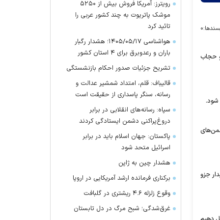
رویترز: آمریکا فروش بیش از ۵۲۵۰
موشک پاتریوت به چند کشور عربی را
تائید کرد
سندها:
۰
هواشناسی ۱۴۰۵/۰۵/۱۷؛ هشدار رگبار
باران و رعدوبرق برای ۴ استان کشور
و حجاب
تشریح جزئیات صدور احکام بازنشستگی
قالیباف: قلم، امتداد شمشیر عدالت و
رسانه، سنگر پاسداری از حقیقت است
شود.
سپاه: رسانه‌های انقلابی در برابر
دروغ‌پراکنی دشمن ایستادگی کردند
من‌های
پاکستان: جهان اسلام باید در برابر
اسرائیل متحد شود
هشدار چین به ژاپن
 پایدار جزو
برکناری فرمانده ارشد آمریکایی در اروپا
وقوع زلزله ۴.۶ ریشتری در گلبافت
غرق‌شدگی؛ شبح مرگ در دل تابستان
ل دهیم