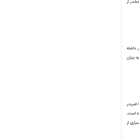
اد مخدر از
ی از استان‌ها کشفیات مواد مخدر 200 درصد افزایش داشته
ه بنیان
ن را ضربدر
 نشده است،
یاری از