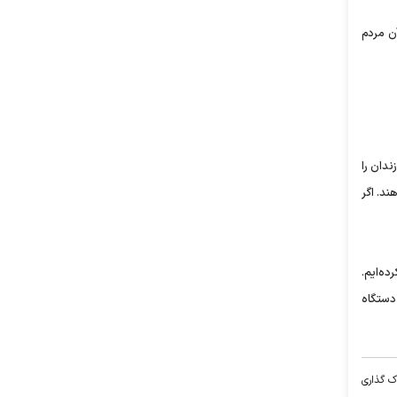
آن مردم
 فرزندان را
ند. اگر
خاب کرده‌ایم.
ماعی نیز که مصوب شورای عالی انقلاب فرهنگی است را فعال کرده‌ایم. در حال حاضر این شورا سه چهار جلسه در وزارت کشور برگزار کرده و 26 دستگاه
ک گذاری