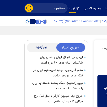
چندرسانه‌ایی
گزارش و گفت‌وگو
۵:۰۱:۳۲
Saturday 08 August 2026
پربازدید
آخرین اخبار
۱۳۹
ای‌بی‌سی: توافق ایران و عمان برای
بازگشایی تنگه هرمز ۶۰ روزه است
مقام آمریکایی: اجازه نمی‌دهیم ایران در
تنگه هرمز عوارض بگیرد
نیویورک‌تایمز: جنگ برنامه هسته‌ای ایران
رد
را متوقف نکرده است
خروج یک میلیون کارگر از بازار کار/ نرخ
بیکاری ۷ درصدی واقعی نیست