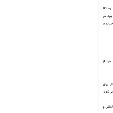
وی درباره اقدامات صورت گرفته در حوزه مقابله با مواد مخدر، اظهار کرد: 555 مورد درگیری و عملیات مسلحانه، 20 درصد افزایش کشفیات و انهدام حدود 90
مناطق مرزی بود. در
اه جدیدی
 افراد از
ال برای
می‌شود.
لمللی و