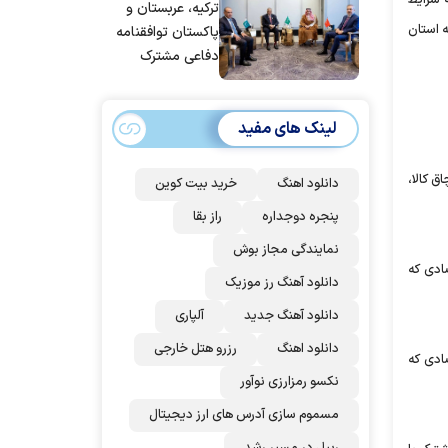
ترکیه، عربستان و
ه استان
پاکستان توافقنامه
دفاعی مشترک
امضا می‌کنند
لینک های مفید
 قاچاق کالا،
دانلود اهنگ
خرید بیت کوین
پنجره دوجداره
راز بقا
نمایندگی مجاز بوش
ادی که
دانلود آهنگ رز‌ موزیک
دانلود آهنگ جدید
آلپاری
دانلود اهنگ
رزرو هتل خارجی
ادی که
نکسو رمزارزی نوآور
مسموم سازی آدرس های ارز دیجیتال
ریپل در مسیر رشد