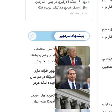
روز ۱۶۱ جنگ | درگیری در یمن | سازمان
ل و ...
ملل: منتظر نتایج مذاکرات درباره تنگه
هرمز هستیم
ل دهیم
پیشنهاد سردبیر
ل و ...
ترامپ: مقامات
ایرانی نمی‌خواهند
فته‌ام،
ضربه بخورند؛
 همچنین
می‌خواهند به
وزیر خزانه داری
توافق برسند
آمریکا: در دو سال
آینده تنگه هرمز
بی‌اهمیت خواهد
شد
تحریم های جدید
آمریکا علیه ایران
کرد: در کل استان 11 واحد صنعتی با بیش از 100 نفر شاغل دارد و
ه شرایط