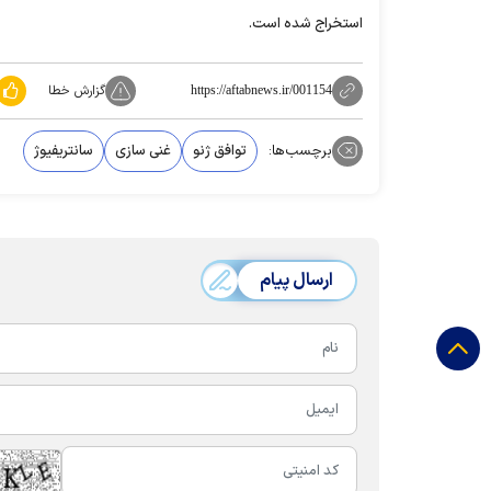
استخراج شده است.
گزارش خطا
https://aftabnews.ir/001154
برچسب‌ها:
توافق ژنو
غنی سازی
سانتریفیوژ
ارسال پیام