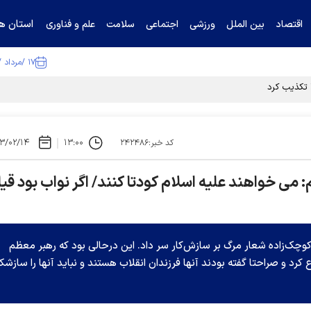
استان ها
اقتصاد
بین الملل
ورزشی
اجتماعی
سلامت
علم و فناوری
۱۷ /مرداد /۱۴۰۵
ا تکذیب کرد
۳/۰۲/۱۴
۱۳:۰۰
کد خبر:۲۴۲۴۸۶
می خواهند علیه اسلام کودتا کنند/ اگر نواب بود قیا
کوچک‌زاده شعار مرگ بر سازش‌کار سر داد. این درحالی بود که رهبر معظم
کرد و صراحتا گفته بودند آنها فرزندان انقلاب هستند و نباید آنها را سازشکا