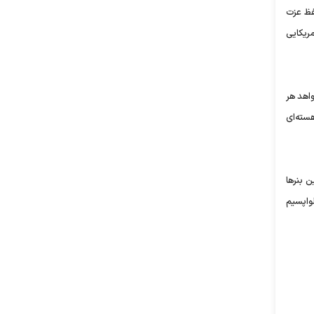
ظ‌ عزت
ان بر همه مسلمانان واجب است»، «شهدا راهشان ادامه دارد»، «من به مذاکره با آمریکا خوشبین نیستم»، «عوامل ۱+۵ آمریکایی
واهد هر
هسته‌ای
ن بنرها
لواپسیم