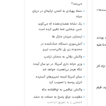
می‌رسد؟
سندها:
۰
حمله پهپادی به کشتی ترکیه‌ای در دریای
سیاه
یک نشانه هشداردهنده که می‌گوید
حس چشایی شما تغییر کرده است
ارسباران میزبان مارال ها
 بودند
آتش‌سوزی دستگاه خنک‌کننده در
تا علیه
محدوده زیر پل عالی‌نسب تبریز
واکنش بقائی به سخنان ترامپ
وزیر خزانه داری آمریکا: در دو سال آینده
ژاد کار
تنگه هرمز بی‌اهمیت خواهد شد
سنای آمریکا لایحه تحریم‌های گسترده
انرژی روسیه را تصویب کرد
د، قیام
واکنش عراقچی به توافقنامه مکه
مقاومت عراق پاسخ به حملات به حشد
الشعبی را به تعویق انداخت