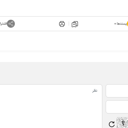
پسندها:
۰
اشترا