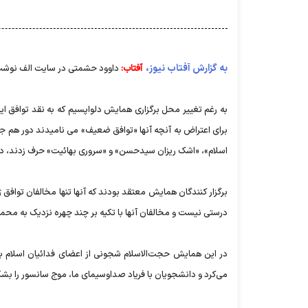
به گزارش آفتاب نیوز،
آفتاب:
داوود حشمتی در سایت الف نوشت
به رغم تغییر محل برگزاری همایش دلواپسیم که به نقد توافق ای
برای اعتراض به آنچه آنها «توافق ضعیف» می نامیدند دور هم جمع 
اسلام»، «اشک ریزان سیدحسن» و «سروری بهائیت» حرف زدند، درح
برگزار کنندگان همایش معتقد بودند که آنها تنها مخالفان توافق ژ
درستی نیست و مخالفان آنها با تکیه بر چند چهره نزدیک به محمو
در این همایش حجت‌الاسلام شجونی از اعضای فدائیان اسلام با اش
می‌کرد و دانشجویان با فریاد صداوسیمای ما، موج سانسور را ب