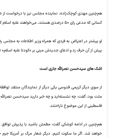
هم‌چنین مهدی کوچک‌زاده، نماینده مجلس نیز با درخواست از 
کسانی که مدعی رای ۵۰ درصدی هستند، می‌خواهند علیه اسلام کودتا کنند و من این را در جلسه با وزیر اطلاعات بیان کردم و گفتم که دوستان کودتا شده است.
او پیشتر در اعتراض به فردی که همراه وزیر اطلاعات به مجلس رف
پیش از آن حرف زد و ادعای جدیدش مبنی بر «کودتا علیه اسلام» ت
اشک های سیدحسن نصرالله جاری است
از سوی دیگر کریمی قدوسی یکی دیگر از نمایندگان منتقد توافقا
ملت بود، گفت: چه نشسته‌اید و چه خبر دارید سیدحسن نصرالله 
فلسطینی از این موضوع ناراحتند.
هم‌چنین در ادامه کوشکی گفت: مطمئن باشید با پذیرش توافق ژن
خواهد شد. اگر ما سکوت کنیم، دیگر شعار مرگ بر آمریکا جرم خ