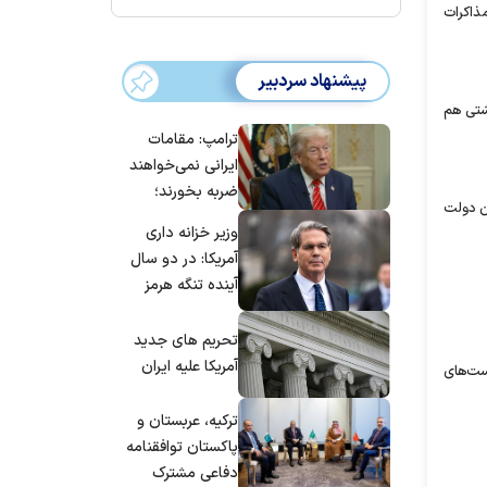
مذاکرات
پیشنهاد سردبیر
و یک کشتی هم
ترامپ: مقامات
ایرانی نمی‌خواهند
ضربه بخورند؛
دن دولت
می‌خواهند به
وزیر خزانه داری
توافق برسند
آمریکا: در دو سال
آینده تنگه هرمز
بی‌اهمیت خواهد
شد
تحریم های جدید
آمریکا علیه ایران
گفت: ما باید نشست‌های
ترکیه، عربستان و
پاکستان توافقنامه
دفاعی مشترک