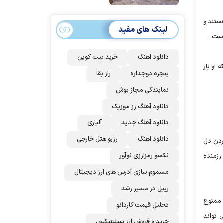
امضا می‌کنند
ستند و
لینک های مفید
دانلود اهنگ
خرید بیت کوین
 او بار
پنجره دوجداره
راز بقا
نمایندگی مجاز بوش
دانلود آهنگ رز‌ موزیک
دانلود آهنگ جدید
آلپاری
دانلود اهنگ
رزرو هتل خارجی
ردن دل
نکسو رمزارزی نوآور
رزمنده
مسموم سازی آدرس های ارز دیجیتال
ریپل در مسیر رشد
 ممنوع
تحلیل قیمت کاردانو
 تواند
خرید و فروش ارز سینتتیکس