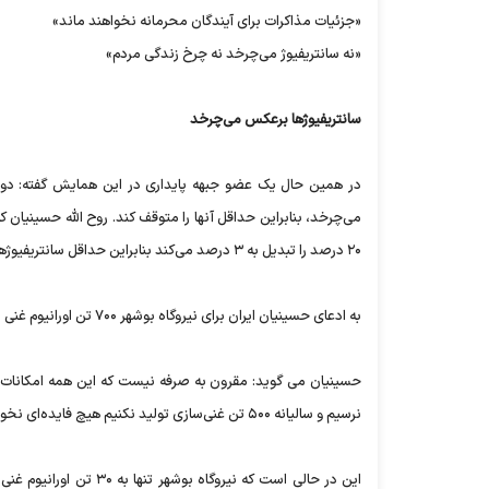
«جزئیات مذاکرات برای آیندگان محرمانه نخواهند ماند»
«نه سانتریفیوژ می‌چرخد نه چرخ زندگی مردم»
سانتریفیوژها برعکس می‌چرخد
در همین حال یک عضو جبهه پایداری در این همایش گفته: دولت
می‌چرخد، بنابراین حداقل آنها را متوقف کند. روح الله حسینیان 
۲۰ درصد را تبدیل به ۳ درصد می‌کند بنابراین حداقل سانتریفیوژها را متوقف کنید تا بر عکس نچرخند.
به ادعای حسینیان ایران برای نیروگاه بوشهر ۷۰۰ تن اورانیوم غنی شده نیاز دارد و به گفته وی غرب تنها اجازه ۵۰۰ تن غنی سازی را به ایران داده است.
نرسیم و سالیانه ۵۰۰ تن غنی‌سازی تولید نکنیم هیچ فایده‌ای نخواهد داشت.