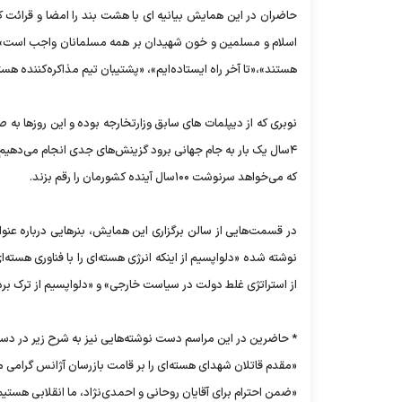
حاضران در این همایش بیانیه ای با هشت بند را امضا و قرائت ک
هستند»،‌«تا آخر راه ایستاده‌ایم»، «پشتیبان تیم مذاکره‌کننده هستی
نوبری که از دیپلمات های سابق وزارتخارجه بوده و این روزها به صف
۴سال یک بار به جام جهانی برود گزینش‌های جدی انجام می‌دهیم ت
که می‌خواهد سرنوشت ۱۰۰سال آینده کشورمان را رقم بزند.
در قسمت‌هایی از سالن برگزاری این همایش، بنرهایی درباره عنوا
نوشته شده «دلواپسیم از اینکه انرژی هسته‌ای را با فناوری هسته‌ا
از استراتژی غلط دولت در سیاست خارجی» و «دلواپسیم از ترک ب
* حاضرین در این مراسم دست نوشته‌هایی نیز به شرح زیر در دس
«مقدم قاتلان شهدای هسته‌ای را بر قامت بازرسان آژانس گرامی م
«ضمن احترام برای آقایان روحانی و احمدی‌نژاد، ما انقلابی هستیم