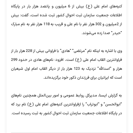
کنیه‌های امام علی (ع) بیش از 6 میلیون و پانصد هزار بار در پایگاه
اطلاعات جمعیت سازمان ثبت احوال کشور ثبت شده است، گفت: بیش
از 2میلیون و 302 هزار نفر با نام علی و قریب به 118 هزار نفر به نام‌ مبارک
"حیدر" صدا زده می‌شوند.
وی با اشاره به اینکه نام "مرتضی" "هادی" با فراوانی بیش از 228 هزار بار از
فراوانترین القاب امام علی (ع) است، افزود: نام‌های هادی در حدود 299
هزار و "اسدالله" نزدیک به 123 هزار بار از دیگر القاب امام اول شیعیان
است که ایرانیان برای فرزندان ذکور خود برگزیده‌اند.
به گزارش ایسنا، مدیرکل روابط عمومی و امور بین‌الملل همچنین نام‌های
"ابوالحسن" و "ابوتراب" را ازفراوانترین کنیه‌های امام علی (ع) نام برد که
در پایگاه اطلاعات جمعیت سازمان ثبت احوال کشور به ثبت رسیده است.