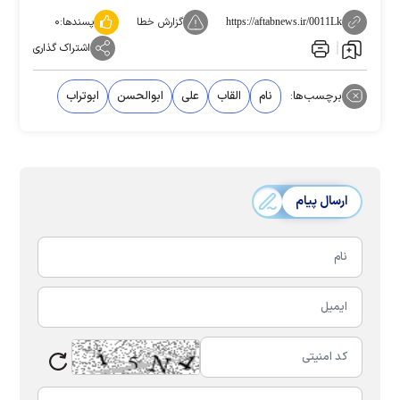
گزارش خطا
پسندها:
۰
https://aftabnews.ir/0011Lk
اشتراک گذاری
برچسب‌ها:
نام
القاب
علی
ابوالحسن
ابوتراب
ارسال پیام