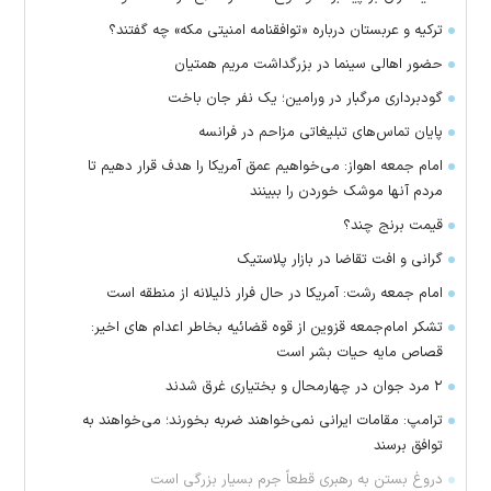
ترکیه و عربستان درباره «توافقنامه امنیتی مکه» چه گفتند؟
حضور اهالی سینما در بزرگداشت مریم همتیان
گودبرداری مرگبار در ورامین؛ یک نفر جان باخت
پایان تماس‌های تبلیغاتی مزاحم در فرانسه
امام جمعه اهواز: می‌خواهیم عمق آمریکا را هدف قرار دهیم تا
مردم آنها موشک خوردن را ببینند
قیمت برنج چند؟
گرانی و افت تقاضا در بازار پلاستیک
امام جمعه رشت: آمریکا در حال فرار ذلیلانه از منطقه است
تشکر امام‌جمعه قزوین از قوه قضائیه بخاطر اعدام های اخیر:
قصاص مایه حیات بشر است
۲ مرد جوان در چهارمحال و بختیاری غرق شدند
ترامپ: مقامات ایرانی نمی‌خواهند ضربه بخورند؛ می‌خواهند به
توافق برسند
دروغ بستن به رهبری قطعاً جرم بسیار بزرگی است