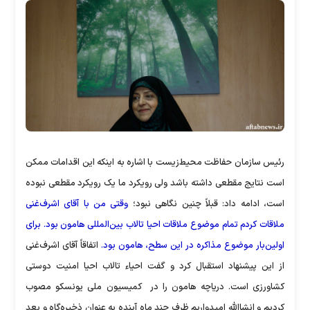
رئیس سازمان حفاظت محیط‌زیست با اشاره به اینکه این اقدامات ممکن
است نتایج مقطعی داشته باشد ولی رویکرد ما یک رویکرد مقطعی نبوده
است، ادامه داد: قبلاً چنین نگاهی نبود؛
وقتی من با آقای اشرف‌غنی
ملاقات کردم تمام موضوع ملاقات احیا تالاب بین‌المللی هامون بود. برای
اولین‌بار موضوع مذاکره در این سطح، هامون بود.
اتفاقاً آقای اشرف‌غنی
از این پیشنهاد استقبال کرد و گفت احیاء تالاب احیا امنیت دوستی
کشاورزی است. دریاچه هامون را در کمیسیون ملی یونسکو مصوب
کردیم و انشا‌الله امیدواریم ظرف چند ماه آینده به عنوان ذخیره‌گاه و بعد