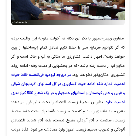
معاون رییس‌جمهور با ذکر این نکته که "دولت متوجه این واقیت بوده
که اگر نتوانیم سرمایه ملی را حفظ کنیم تعادل تمام زیرساختها از بین
خواهد رفت"، اظهار داشت: کشاورزی ما متکی به آب و خاک است و اگر
منابع آب از دست رفته باشد -که در بخشهایی از دست رفته- ادامه روند
کشاورزی امکان‌پذیر نخواهد بود.
در دریاچه ارومیه فی‌النفسه فقط حیات
اهمیت ندارد بلکه ادامه حیات کشاورزی در کل استانهای آذربایجان شرقی
و غربی و حتی کردستان ‌و استانهای همجوار و در یک شعاع 500 کیلومتری
اهمیت دارد
؛ بنابراین محیط زیست اقتصاد را تحت تاثیر قرار می‌دهد؛
یعنی ما به نقطه‌ای رسیدیم که محیط زیست فقط برای بحث حفظ محیط
زیست، سلامت یا آثار آلودگی مطرح نیست، بلکه آثار شدید اقتصادی
آلودگی و تخریب محیط زیست امروز وارد معادلات می‌شود. نگاه دولت