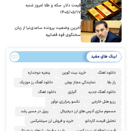
قیمت دلار، سکه و طلا امروز شنبه
۱۴۰۵/۰۵/۱۷
آخرین وضعیت پرونده ساعدی‌نیا از زبان
سخنگوی قوه قضاییه
لینک های مفید
دانلود اهنگ
خرید بیت کوین
پنجره دوجداره
راز بقا
نمایندگی مجاز بوش
دانلود آهنگ رز‌ موزیک
دانلود آهنگ جدید
آلپاری
دانلود اهنگ
رزرو هتل خارجی
نکسو رمزارزی نوآور
مسموم سازی آدرس های ارز دیجیتال
ریپل در مسیر رشد
تحلیل قیمت کاردانو
خرید و فروش ارز سینتتیکس
قیمت لحظه ای بیت کوین
خرید و فروش ارزهای دیجیتال