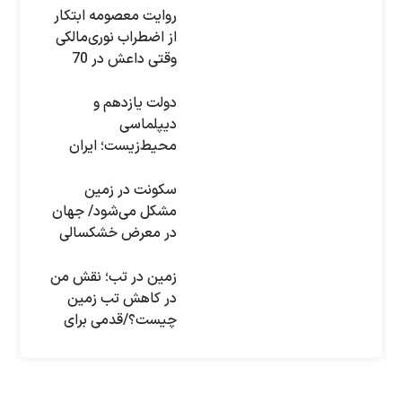
روایت معصومه ابتکار
از اضطراب نوری‌مالکی
وقتی داعش در 70
کیلومتری بغداد بود
دولت یازدهم و
دیپلماسی
محیط‌زیست؛ ایران
برای اجلاس جهانی
آب‌وهوا چه پیشنهادی
سکونت در زمین
دارد؟
مشکل می‌شود/ جهان
در معرض خشکسالی
شدید؛ ایران در رتبه
چهارم
زمین در تب؛ نقش من
در کاهش تب زمین
چیست؟/قدمی برای
حل این بحران بردارید