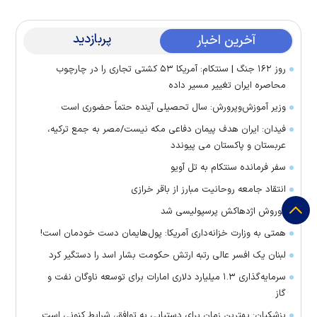
پربازدید
آخرین اخبار
روز ۱۶۲ جنگ | سنتکام: آمریکا ۵۳ کشتی تجاری را در چارچوب
محاصره ایران تغییر مسیر داده
وزیر آموزش‌وپرورش: سال تحصیلی آینده حتماً حضوری است
فیدان: ایران هدف پیمان دفاعی مکه نیست/مصر به جمع ترکیه،
عربستان و پاکستان می پیوندد
سفر فرمانده سنتکام به تل آویو
انتقاد جامعه روحانیت مبارز از باقر خرازی
کوروش اژدهاکش پرسپولیسی شد
همتی به وزارت خزانه‌داری آمریکا: پول‌هایمان دست خودمان است!
لبنان یک افسر عالی رتبه ارتش حکومت بشار اسد را دستگیر کرد
سرمایه‌گذاری ۱.۳ میلیارد دلاری امارات برای توسعه ناوگان نفت و
گاز
پزشکیان: بهترین زمان برای دستیابی به توافق، شرایط کنونی است