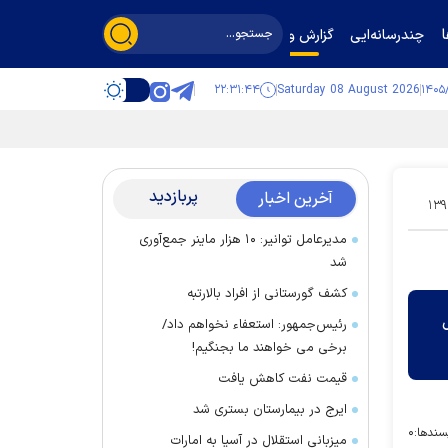
چندرسانه‌ایی
گزارش و گفت‌وگو
۲۲:۳۱:۴۴
Saturday 08 August 2026
پربازدید
آخرین اخبار
۱۳۹
مدیرعامل توانیر: ۱۰ هزار ماینر جمع‌آوری
شد
کشف گورستانی از افراد بالارتبه
ل
رئیس‌جمهور: استعفاء نخواهم داد/
برخی می خواهند ما بجنگیم!
قیمت نفت کاهش یافت
ایرج در بیمارستان بستری شد
سندها:
۰
میزبانی استقلال در آسیا به امارات