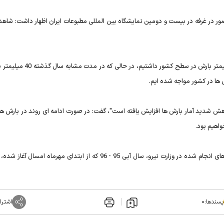
ضور در غرفه در بیست و دومین نمایشگاه بین المللی مطبوعات ایران اظهار داشت: شاه
به گزارش تسنیم، وی افزود: از ابتدای مهرماه تاکنون فقط 10 میلیمتر بارش در سطح کش
 کاهش شدید آمار بارش ها افزایش یافته است"، گفت: در صورت ادامه ای روند در بارش ه
واهیم بود.
وی ادامه داد: بر اساس گزارش های سازمان هواشناسی و بررسی های انجام شده در وزارت نیرو، سال آبی 95 - 96 که از ابتدای مهرماه
پسندها:
۰
اشترا