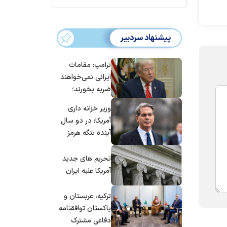
پیشنهاد سردبیر
ترامپ: مقامات
ایرانی نمی‌خواهند
ضربه بخورند؛
می‌خواهند به
وزیر خزانه داری
توافق برسند
آمریکا: در دو سال
آینده تنگه هرمز
بی‌اهمیت خواهد
شد
تحریم های جدید
آمریکا علیه ایران
ترکیه، عربستان و
پاکستان توافقنامه
دفاعی مشترک