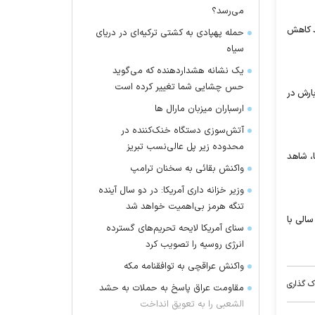
می‌رسد؟
د کاهش
حمله پهپادی به کشتی ترکیه‌ای در دریای
سیاه
یک نشانه هشداردهنده که می‌گوید
حس چشایی شما تغییر کرده است
ور داشتیم، در حالی که در مدت مشابه سال گذشته 40 میلیمتر بارش در
ارسباران میزبان مارال ها
آتش‌سوزی دستگاه خنک‌کننده در
محدوده زیر پل عالی‌نسب تبریز
ا، شاهد
واکنش بقائی به سخنان ترامپ
وزیر خزانه داری آمریکا: در دو سال آینده
تنگه هرمز بی‌اهمیت خواهد شد
 امسال آغاز شده، سالی با
سنای آمریکا لایحه تحریم‌های گسترده
انرژی روسیه را تصویب کرد
واکنش عراقچی به توافقنامه مکه
ک گذاری
مقاومت عراق پاسخ به حملات به حشد
الشعبی را به تعویق انداخت