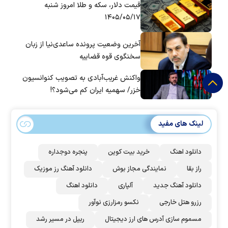
قیمت دلار، سکه و طلا امروز شنبه
۱۴۰۵/۰۵/۱۷
آخرین وضعیت پرونده ساعدی‌نیا از زبان
سخنگوی قوه قضاییه
واکنش غریب‌آبادی به تصویب کنوانسیون
خزر/ سهمیه ایران کم می‌شود؟!
لینک های مفید
دانلود اهنگ
خرید بیت کوین
پنجره دوجداره
راز بقا
نمایندگی مجاز بوش
دانلود آهنگ رز‌ موزیک
دانلود آهنگ جدید
آلپاری
دانلود اهنگ
رزرو هتل خارجی
نکسو رمزارزی نوآور
مسموم سازی آدرس های ارز دیجیتال
ریپل در مسیر رشد