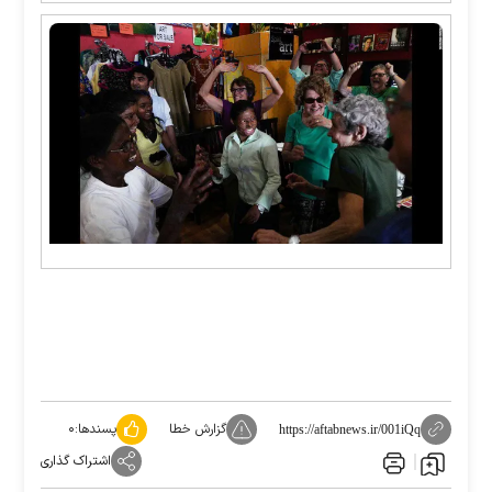
گزارش خطا
پسندها:
۰
https://aftabnews.ir/001iQq
اشتراک گذاری