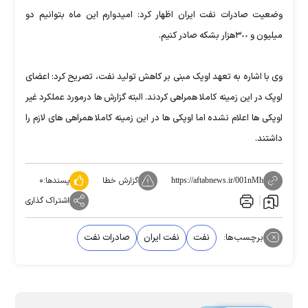
وضعیت صادرات نفت ایران اظهار کرد: امیدوارم این ماه بتوانیم دو
میلیون و ٣٠٠هزار بشکه صادر کنیم.
وی با اشاره به تعهد اوپک مبنی بر کاهش تولید نفت، تصریح کرد: اعضای
اوپک در این زمینه کاملا همراهی کردند. البته گزارش ها درمورد عملکرد غیر
اوپکی ها اعلام نشده اما اوپکی ها در این زمینه کاملا همراهی های لازم را
داشتند.
گزارش خطا
پسندها:
۰
https://aftabnews.ir/001nMh
اشتراک گذاری
برچسب‌ها:
نفت
نفت ایران
صادرات نفت