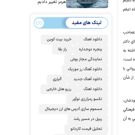
 انجام
هرمز تغییر دادیم
اه اعلام
لینک های مفید
در راستاي پيگيري تصاحب
دانلود اهنگ
خرید بیت کوین
ي دکتر
پنجره دوجداره
راز بقا
شته به
نمایندگی مجاز بوش
ده است؛
اني با
دانلود آهنگ رز‌ موزیک
 از شأن
دانلود آهنگ جدید
آلپاری
دانلود اهنگ
رزرو هتل خارجی
نکسو رمزارزی نوآور
خودشان،
مسموم سازی آدرس های ارز دیجیتال
فرهنگي
ي به آن
ریپل در مسیر رشد
تحلیل قیمت کاردانو