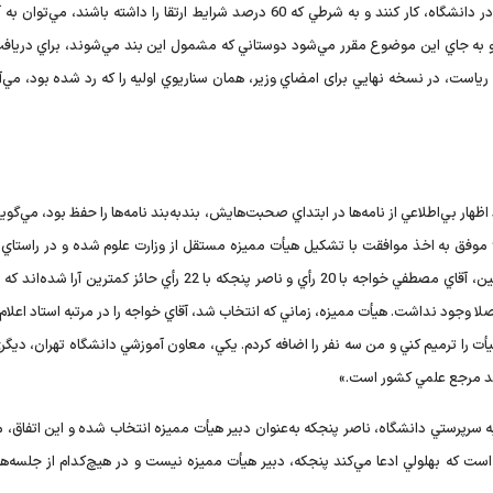
مربي براي او در نظر گرفته شود. درهمين‌ميان، دراين‌مدت بايد در دانشگاه، کار کنند و به شرطي که 60 درصد شرايط ارتقا را داشته باشند، 
د و به جاي اين موضوع مقرر مي‌شود دوستاني که مشمول اين بند مي‌شوند، براي دريافت
رياست، در نسخه نهايي برای امضاي وزير، همان سناريوي اوليه را که رد شده بود، مي‌آ
اظهار بي‌اطلاعي از نامه‌ها در ابتداي صحبت‌هايش، بندبه‌بند نامه‌ها را حفظ بود، مي‌گوي
از بندهاي سراسر کذب نامه‌ اين بود که دانشگاه زابل در سال 93 موفق به اخذ موافقت با تشکيل هيأت مميزه مستقل از وزارت علوم شده و در ر
هيأت مميزه، انتخابات لازم در دانشگاه انجام گرفته است. دراين‌بين، آقاي مصطفي خواجه با 20 رأي و ناصر پنجکه با 22 رأي حائز ک
ا وجود نداشت. هيأت مميزه، زماني که انتخاب شد، آقاي خواجه را در مرتبه استاد اعلام 
ت را ترميم کني و من سه نفر را اضافه کردم. يکي، معاون آموزشي دانشگاه تهران، ديگر
آمد مرجع علمي کشور است.»
 سرپرستي دانشگاه، ناصر پنجکه به‌عنوان دبير هيأت مميزه انتخاب شده و اين اتفاق، 
ي است که بهلولي ادعا مي‌کند پنجکه، دبير هيأت مميزه نيست و در هيچ‌کدام از جلسه‌ه