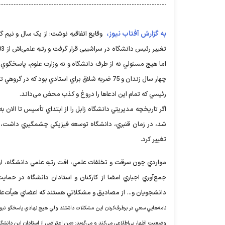
به گزارش آفتاب نیوز،
وقایع اتفاقیه نوشت: از یک سال و نیم گ
اما هيچ مسئولي نه از طرف دانشگاه و نه وزارت علوم، پاسخگوي 
چهار سال زندان و 75 ضربه شلاق براي استادي بو
رئيسي که تمام اين ادعاها را دروغ و کذب محض می‌داند.
اگر تاريخچه مديريتي دانشگاه زابل را از ابتداي تأسيس تا الان 
شد، در زمان قنبري، دانشگاه توسعه فيزيکي چشمگيري داشت، در 
تغییر کرد.
مواردي چون سرقت و تخلفات علمي، افت رتبه علمي دانشگاه، ارتقا
جمع‌آوري اجباري امضا از کارکنان و استادان دانشگاه در حماي
دانشجويان و... از مصاديق و مشکلاتي هستند که اعضاي هيأت‌ع
نامه‌هايي سعي در برطرف‌کردن اين مشکلات داشتند ولي هيچ نهادي پاسخگو نبود؛
وضعيت اظهار بي‌اطلاعي مي‌کند و مي‌گويد: «من اعتراضي از استادان اين دانشگا