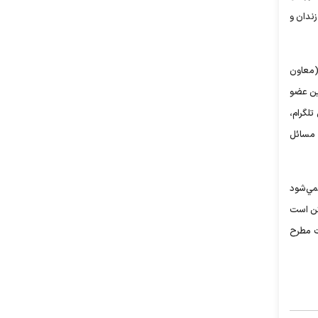
ندان و
ر پنجکه (معاون
ين عضو
تلگرام،
به مسائل
مي‌شود
کن است
ت مطرح