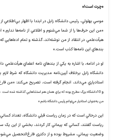
«چرت است!»
موسي بهلولي، رئيس دانشگاه زابل در ابتدا با اظهار بي‌اطلاعي از ن
«من اين حرف‌ها را از شما مي‌شنوم و اطلاعي از نامه‌ها ندارم.
هيأت‌علمي در انتقاد از من نوشته‌اند، گذشته و تمام ادعاهايي که
بندهاي اين نامه‌ها کذب است.»
دانشگاه زابل برخلاف آيين‌نامه مديريت دانشگاه که شرط لازم
و
10دانشگاه بزرگ مطرح بوده که براي همان هم استثناهايي گذاشته شده است. ع
من به‌عنوان استاديار مي‌توانم رئيس دانشگاه باشم.»
اين درحالي است که در زمان رياست قبلي دانشگاه، تعداد کساني که
رياست گفتند، کساني که پيماني کار کردند، بخشي از اين يک‌ س
وضعيت پيماني، مشروط بوده و از دکتری فارغ‌التحصيل مي‌شوند، نب