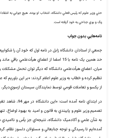
حتي وزير علوم که رئيس فعلي دانشگاه، انتخاب او بوده، هيچ جوابي به انتقادا
رنگ و بوي جناحي به خود گرفته است.
نامه‌هايي بدون جواب
جمعي از استادان دانشگاه زابل در نامه‌ اول که خود آن را شکواييه
حد همين يک نامه با 15 امضا از اعضاي هيأت‌
ميان، اعضاي هيأت‌علمي دانشگاه که ديگر توان تحمل مشکلات و ب
تنظيم کرده و خطاب به وزير علوم اعلام کردند: «بر اين باوريم که
از يکسو و تعاملات قومي توسط نمايندگان سيستان از‌سوي‌ديگر، 
در ابتداي نامه 
تصميم وزير علوم و پايبندي به قانون و اميد به بهبود اوضاع، تن
به شأن علمي و آکادميک دانشگاه، نتيجه‌اي جز يأس و نااميدي د
آمده‌ايم تا رسيدگي و توجه جنابعالي و مسئولان دلسوز نظام، گر