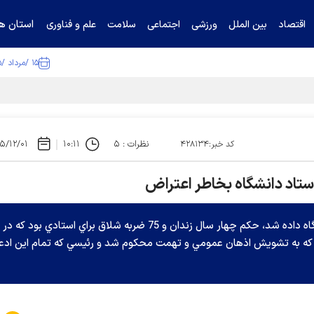
استان ها
اقتصاد
بین الملل
ورزشی
اجتماعی
سلامت
علم و فناوری
۱۵ /مرداد /۱۴۰۵
ا تکذیب کرد
نظرات : ۵
۱۰:۱۱
۵/۱۲/۰۱
کد خبر:۴۲۸۱۳۴
تنها جوابي که براي اعتراض‌ها و انتقادات رئيس دانشگاه داده شد، حکم چهار سال زندان و 75 ضربه شلاق براي استادي بود که در
 که به تشويش اذهان عمومي و تهمت محکوم شد و رئيسي که تمام اين ادعا