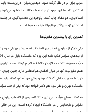
استاديار داد اما اين مورد در جلسه با مخالفت اعضا رد مي‌شو
استادياري، دو مقاله چاپ کنند. باوجوداين تصميم‌گيري در جلسه 
اسناد آن نزد خبرنگار «وقايع‌اتفاقيه» محفوظ است.
کمترين رأي با بيشترين مقبوليت!
يکي ديگر از مواردي که در اين نامه ذکر شده بود و بهلولي باوجود 
عدم مقبوليت آنها در ميان اعضای هيأت‌علمي دارد. چنين چيزي اصل
دوره با مديريت قبلي گذشته بود و وقتي من آمدم، گفتند بايد هيأ
دانشگاه تهران و نفر سوم هم دکتر خواجه بود که يکي از صد سر
به گفته اعضاي هيأت‌علمي اين دانشگاه، پس از انتصاب بهلولي به
نگراني و نارضايتي را در دانشگاه ايجاد کرده است. اين در حال