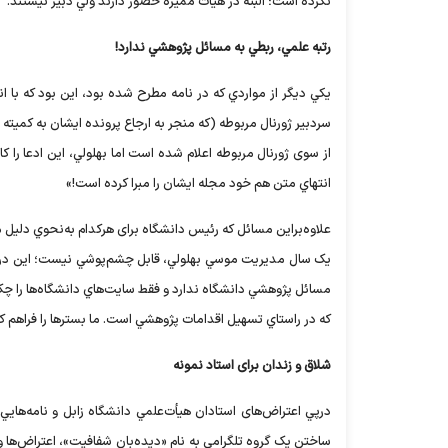
نکرده است؛ البته در هيأت مميزه حضور دارند ولي دبير نيستند.
رتبه علمي، ربطي به مسائل پژوهشي ندارد!
يکي ديگر از مواردي که در نامه مطرح شده بود، اين بود که با 
از سوی ژورنال مربوطه اعلام شده است اما بهلولي، اين ادعا را 
انتهاي متن هم خود مجله ايشان را مبرا کرده است!»
يک‌ سال مديريت موسي بهلولي، قابل چشم‌پوشي نيست؛ اين درحال
مسائل پژوهشي دانشگاه ندارد و فقط سايت‌هاي دانشگاه‌ها را چک کر
که در راستاي تسهيل اقدامات پژوهشي است. ما بسترها را فراهم ک
شلاق و زندان برای استاد نمونه
درپي اعتراض‌های استادان هيأت‌علمي دانشگاه زابل و نامه‌هايي 
ساختن يک گروه تلگرامي به نام «ديده‌بان شفافيت»، اعتراض‌ها و