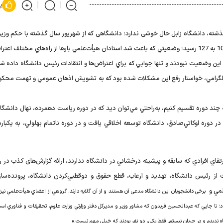
پ
ذشته، دانشگاه زابل حال خوشی ندارد؛ دانشگاهی که از شهریور سال گذشته با حکم وزیر
تغییر رئیس دانشگاه در سراشیبی قرار گرفت و رتبه علمی‌اش از 103 به 127 رسید؛ وضعيتي که باعث شد استادان هيأت‌علمي بارها از راه‌هاي مختل
اين وضعيت نبودند و تنها جوابي که براي اعتراض‌ها و انتقادات رئيس دانشگاه داده ش
د که در گروهي تلگرامي، خواستار رفع اين مشکلات شده بود که به تشويش اذهان عمومي و تهمت محک
به چند دوره تقسيم کنيم، به‌راحتي مي‌توان ديد که در دوره رياست دهمرده، نهال دانشگا
دوره اوکاتي‌صادق، دانشگاه توسعه اخلاقي يافت و در دوره ناتمام بهلولي، به یکباره
ي افرادي که سابقه و پيشينه درخشاني در دانشگاه ندارند، ارائه گزارش‌های کذب در رس
ت از رئيس دانشگاه، تهديد و ارعاب، قطع حقوق و دوقطبي‌کردن دانشگاه، پرونده‌ساز
لمي و
برخی دانشجويان اين دانشگاه مدعی آن هستند و از آن گلايه دارند. گروهي از اعضاي هيأت‌علمي نيز 
 تا جايي که عبدالحسين فريدون که مشاور وزير و مديرکل دفتر وزارتي وزارت علوم، تحقيقات و فناوري است
ه نديدم و در جريان نيستم. فقط يکي، دو نفر بودند که خيلي مهم نيست.»