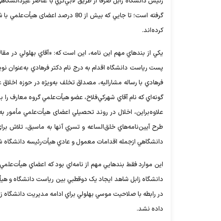
رئيس دانشگاه زابل صرفا از طريق لابي‌گري با عناصر غيردانشگا
گرفته است؛ تا جايي که بيش از 80 در
کرده‌اند.
پست رياست دانشگاه اقدام به درج نام دکتر فرهادي به‌عنوان نو
فرهادي با رساله مشارالیه، مصداق تخلف به‌ويژه در حوزه اخلاق
گونه‌اي که نام آقاي شهرکي‌فلاح، عضو هيأت‌علمي گروه معارف را 
علاوه‌براين، اخلال در روند تحصيلي اعضای هيأت‌علمي مأمور ب
طرح آيين‌نامه‌هاي خلق‌الساعه و تسري آنها به ماسبق، تلاش براي
دانشگاهي ازجمله اقدامات معمول و عادي هيأت‌رئيسه دانشگاه 
اين موارد فقط بندهايي مهم از نامه‌اي بود که اعضاي هيأت‌علمي 
دانشگاه زابل شاهد ايجاد يک دوقطبي بين رياست دانشگاه و هيأت
در رابطه با صلاحيت موسي بهلولي براي ادامه مديريت دانشگاه زاب
داده نشد.