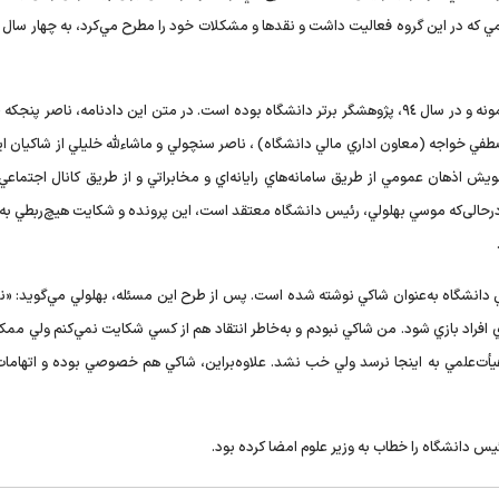
ي که در اين گروه فعاليت داشت و نقدها و مشکلات خود را مطرح مي‌کرد، به چهار سال ز
لازم به ذکر است که اين عضو هيأت‌علمي در سال 91-90، استاد نمونه و در سال ٩٤،‌ پژوهشگر برتر دانشگاه بوده است. در متن اين دادنامه، ناص
طفي خواجه (معاون اداري مالي دانشگاه) ، ناصر سنچولي و ماشاءلله خليلي از شاکيان ا
ويش اذهان عمومي از طريق سامانه‌هاي رايانه‌اي و مخابراتي و از طريق کانال اجتماعي 
لاق محکوم شده است، درحالی‌که موسي بهلولي، رئيس دانشگاه معتقد است، اين پرونده و شکايت هيچ‌ربطي 
قي دانشگاه به‌عنوان شاکي نوشته شده است. پس از طرح اين مسئله، بهلولي مي‌گويد: «ن
 افراد بازي شود. من شاکي نبودم و به‌خاطر انتقاد هم از کسي شکايت نمي‌کنم ولي مم
أت‌علمي به اينجا نرسد ولي خب نشد. علاوه‌براين، شاکي هم خصوصي بوده و اتهاما
ئيس دانشگاه را خطاب به وزير علوم امضا کرده بود.