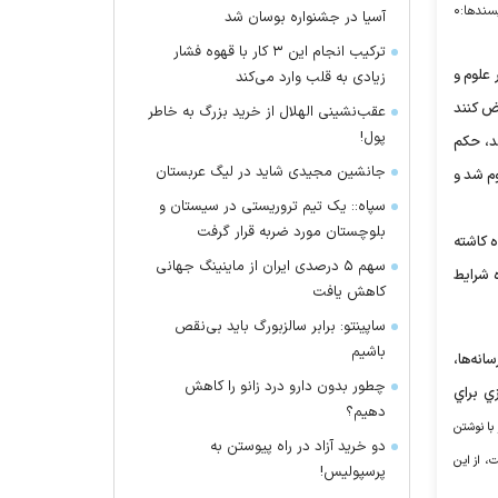
سندها:
۰
آسیا در جشنواره بوسان شد
ترکیب انجام این ۳ کار با قهوه فشار
 علوم و
زیادی به قلب وارد می‌کند
ف اعتراض کنند
عقب‌نشینی الهلال از خرید بزرگ به خاطر
پول!
د، حکم
جانشین مجیدی شاید در لیگ عربستان
وم شد و
سپاه:: یک تیم تروریستی در سیستان و
بلوچستان مورد ضربه قرار گرفت
ه کاشته
سهم ۵ درصدی ایران از ماینینگ جهانی
 شرایط
کاهش یافت
ساپینتو: برابر سالزبورگ باید بی‌نقص
باشیم
انه‌ها،
چطور بدون دارو درد زانو را کاهش
ي براي
دهیم؟
با نوشتن
دو خرید آزاد در راه پیوستن به
، از اين
پرسپولیس!