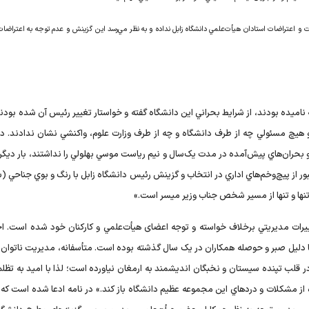
ت و اعتراضات استادان هيأت‌علمي دانشگاه زابل نداده و به نظر مي‌رسد اين گزينش و عدم توجه به اعتراضات
 ناميده بودند، از شرايط بحراني اين دانشگاه گفته و خواستار تغيير رئيس آن شده‌ بودند
علمي باقي ماند و هيچ مسئولي چه از طرف دانشگاه و چه از طرف وزارت علوم، واکنشي نشان ندادند.
حران‌هاي پيش‌آمده در مدت يک‌سال و نيم رياست موسي بهلولي را نداشتند، بار ديگر ن
 عبور از پيچ‌وخم‌هاي اداري در انتخاب و گزينش رئيس دانشگاه زابل با رنگ و بوي جناحي 
تنها و تنها از مسير شخص جناب وزير ميسر است.»
آمده است: «اين دانشگاه در مهر 94، شاهد تغييرات مديريتي برخلاف خواسته و توجه اعضای هيأت‌علمي و کارکنان خود شده است.
ها دليل صبر و حوصله همکاران در يک سال گذشته بوده است. متأسفانه، مديريت ناتوان و
ر قلب تپنده سيستان و نخبگان انديشمند به ارمغان نياورده است؛ لذا با اميد به تظلم
ه از مشکلات و دردهاي اين مجموعه عظيم دانشگاه باز کند.» در نامه ادعا شده است که