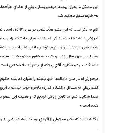
اين مشکل و بحران بودند. درهمين‌ميان، يکي از اعضاي هيأت‌علم
٧٥ ضربه شلاق محکوم شد.
آموزشي دانشگاه) با نمايندگي نماينده حقوقي دانشگاه زابل، مص
هيأت‌علمي بودند و موارد اتهام: توهين، افترا، نشر اکاذيب و تش
مطرح و به چهار سال زندان و 75 ضربه ش
دانشگاه ندارد و شکايت آقاي پنجکه از ايشان کاملا شخصي است.
درصورتي‌که در متن دادنامه، آقای پنجکه با عنوان نماينده حقو
گفت ربطي به مسائل دانشگاه ندارد؛ بالاخره خوب نيست با آبروي
بعدا شکايت کنم. ما تلاش زيادي کرديم که وضعيت اين عضو هي
شده است.»
ناگفته نماند که ناصر سنچولي از افرادي بود که نامه اعتراضي به ر