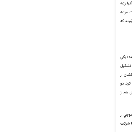
مي‌توان به آنها رتبه
 مرتبه
ورند که
د: «يکي
استاي تشکيل
مترين آرا شده‌اند که نشان از
کرد. دو
ي هم از
موجي از
ا شرکت