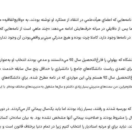
امه‌هايي که اعضاي هيأت‌علمي در انتقاد از عملکرد او نوشته بودند، به «وقايع‌اتفاقيه» م
» اما پس از دقايقي در ميانه حرف‌هايش ادامه مي‌دهد: «چند ماهي است از نامه‌هايي ک
 در نامه‌ها وجود دارد، کاملا چرت بوده و هيچ مدرکي مبني‌بر واقعي‌بودن آن وجود ندارد
او در ادامه، با اشاره به يکي از بندهاي نامه اعضاي هيأت‌علمي دانشگاه که بهلولي را فارغ‌التحصيل سال 92 مي‌دانستند و مدعي بودند ان
 برای تصدي رياست دانشگاه‌هاي جامع را دانشياري يا حداقل پنج سال سابقه خدمت در
استادياري مي‌داند، انجام گرفته است، تصریح می‌کند: «من فارغ‌التحصيل سال 92 هستم ولي اين مواردي که در نامه مطرح شده، براي دانشگ
لاوه‌براين، من سمت‌هاي مديريتي بسيار زيادي داشتم و سال‌ها مشغول به مديريت‌هاي مختلف بوده‌ام. با اين
 بورسيه شدند و رفتند، بسيار زياد بودند اما بايد يک‌سال پيماني کار مي‌کردند. در دو
ال را مشروط بودند و صلاحيت پيماني آنها مشخص نشده بود. به بيان ساده‌تر، کساني
ايد براي او مرتبه استاديار را انتخاب کنيم زيرا در تمام دنيا برخلاف قانون است و با