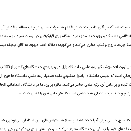
انجام تخلف آشکار آقاي ناصر پنجکه در اقدام به سرقت علمي در چاپ مقاله و افشاي آن 
سردبير ژورنال مربوطه (که منجر 
کاملا چرت، دروغ و کذب مطرح مي‌کند و مي‌گويد: «مقاله اصلا مربوط به آقاي پنجکه ني
ي است که رئيس دانشگاه، پاسخ متفاوتي دارد: «معيار رتبه علمي دانشگاه‌ها هيچ ارتب
ده و بر‌اساس آن، رتبه علمي صادر مي‌کنند. علاوه‌براين، ما در دانشگاه، اقداماتي انجا
رديم و حالا نوبت اعضاي هيأت‌علمي است که هنرنمايي‌شان را نشان دهند.»
که هيچ جوابي براي آنها داده نشد و عملا به اعتراض‌های اين استادان بي‌توجهي شد، 
 نقدهاي خود را به رئيس دانشگاه مطرح مي‌کردند و در تلاش برای پيداکردن راهی به‌م