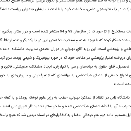
هي و بدون توجه به نظر همکاران عضو هيأت‌علمي و بدون بررسي گزينه‌هاي مطرح دانشگاه
صد اعضای هيأت‌علمي با شرکت در يک نظرسنجي علمي، مخالفت خود را با انتصاب ايشان به‌عنوان رياست دانشگ
يکي از بندهاي مهم اين نامه، اين است که: «آقاي بهلولي در مقالات مستخرج از تز خود که در سال‌هاي 93 و 94 منتشر شده است و 
يسنده همکار کرده که با توجه به عدم سنخيت تخصص اين دو با يکديگر و عدم ارتباط آقا
 علمي و پژوهشي است. اين رويه آقاي بهلولي در دوران تصدي مديريت دانشگاه ادامه دا
برای دريافت امتياز پژوهشي در مقالات خود که در حوزه بيوفيزيک و شيمي بوده، درج کر
ه تحصيل، قطع حقوق به بهانه‌هاي واهي يا کم‌ارزش، ايجاد مشکلات معيشتي، فکري و رو
 اخراج جمعي از اعضای هيأت‌علمي به بهانه‌هاي کاملا غيرقانوني و با روش‌هاي به دور
شده است.»
دانشگاه زابل در انتقاد از عملکرد بهلولي، خطاب به وزير علوم نوشته بودند و به گفته 
‌رئيسه آن با قاطبه اعضای هيأت‌علمي شده و ما خواستار تجديدنظر شوراي‌عالي انقلاب 
ل هستيم. نامه دوم هم درحالي امضا و به کاغذپاره‌اي در اسناد تبديل شد که هيچ پاسخ