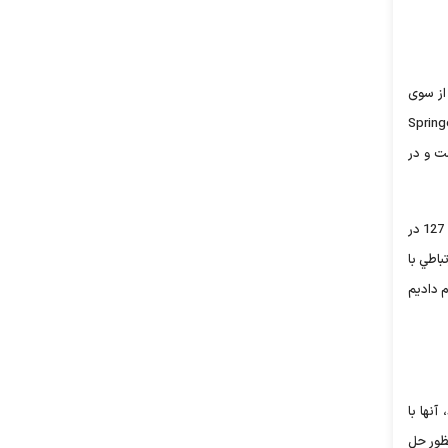
از سوی
به ارجاع پرونده ايشان به کميته انتظامي دانشگاه و وزارتخانه شد) نام دانشگاه برای قرارگرفتن در ليست سياه مؤسسه Springer
ست و در
علاوه‌براين مسائل که رئيس دانشگاه برای هرکدام به‌نحوي دلیل می ‌آورد، افت چشمگير رتبه علمي دانشگاه زابل در رتبه‌بندي دانشگاه‌هاي کشور از 103 به 127 در
اطي با
م داديم
آنها با
نظور حل