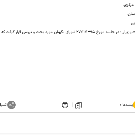
 مرکزی،
نان،
بی
مصوب جلسه مورخ پنجم دیماه یکهزار و سیصد و نود و پنج هیأت وزیران؛ در جلسه مورخ ۲۷/۱۱/۱۳۹۵ شورای نگهبان مورد بحث و بررسی قر
پسندها:
۰
اشترا