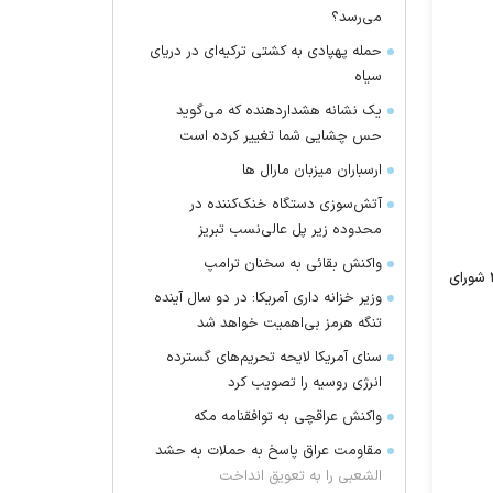
می‌رسد؟
حمله پهپادی به کشتی ترکیه‌ای در دریای
سیاه
یک نشانه هشداردهنده که می‌گوید
حس چشایی شما تغییر کرده است
ارسباران میزبان مارال ها
آتش‌سوزی دستگاه خنک‌کننده در
محدوده زیر پل عالی‌نسب تبریز
واکنش بقائی به سخنان ترامپ
که با اصلاحاتی در جلسه مورخ دهم بهمن ماه یکهزار و سیصد و نود و پنج به تصویب مجلس شورای اسلامی رسیده است؛ در جلسه مورخ ۲۷/۱۱/۱۳۹۵ شورای
وزیر خزانه داری آمریکا: در دو سال آینده
تنگه هرمز بی‌اهمیت خواهد شد
سنای آمریکا لایحه تحریم‌های گسترده
انرژی روسیه را تصویب کرد
واکنش عراقچی به توافقنامه مکه
مقاومت عراق پاسخ به حملات به حشد
الشعبی را به تعویق انداخت