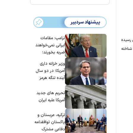
پیشنهاد سردبیر
ترامپ: مقامات
 رسیده
ایرانی نمی‌خواهند
ی شناخته
ضربه بخورند؛
می‌خواهند به
وزیر خزانه داری
توافق برسند
آمریکا: در دو سال
آینده تنگه هرمز
بی‌اهمیت خواهد
شد
تحریم های جدید
آمریکا علیه ایران
ترکیه، عربستان و
پاکستان توافقنامه
دفاعی مشترک