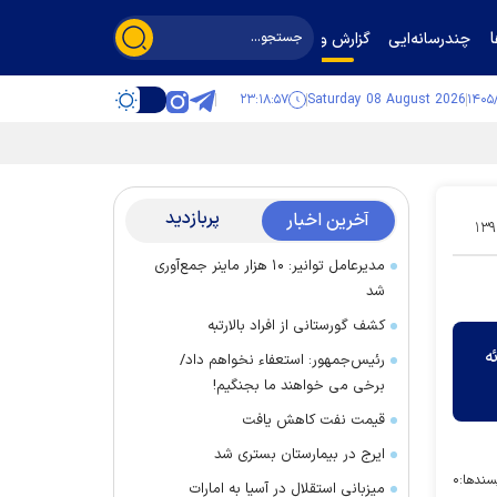
چندرسانه‌ایی
گزارش و گفت‌وگو
۲۳:۱۸:۵۸
Saturday 08 August 2026
پربازدید
آخرین اخبار
۱۳۹
مدیرعامل توانیر: ۱۰ هزار ماینر جمع‌آوری
شد
کشف گورستانی از افراد بالارتبه
ه
رئیس‌جمهور: استعفاء نخواهم داد/
برخی می خواهند ما بجنگیم!
قیمت نفت کاهش یافت
ایرج در بیمارستان بستری شد
سندها:
۰
میزبانی استقلال در آسیا به امارات