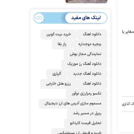
امضا می‌کنند
لینک های مفید
ار گرفت که مغایر با
دانلود اهنگ
خرید بیت کوین
پنجره دوجداره
راز بقا
نمایندگی مجاز بوش
دانلود آهنگ رز‌ موزیک
دانلود آهنگ جدید
آلپاری
دانلود اهنگ
رزرو هتل خارجی
نکسو رمزارزی نوآور
مسموم سازی آدرس های ارز دیجیتال
ک گذاری
ریپل در مسیر رشد
تحلیل قیمت کاردانو
خرید و فروش ارز سینتتیکس