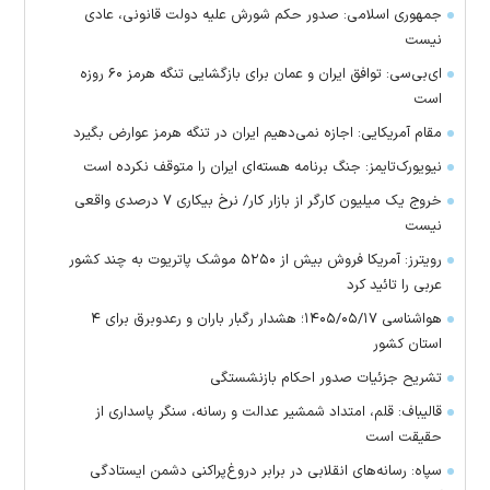
جمهوری اسلامی: صدور حکم شورش علیه دولت قانونی، عادی
نیست
ای‌بی‌سی: توافق ایران و عمان برای بازگشایی تنگه هرمز ۶۰ روزه
است
مقام آمریکایی: اجازه نمی‌دهیم ایران در تنگه هرمز عوارض بگیرد
نیویورک‌تایمز: جنگ برنامه هسته‌ای ایران را متوقف نکرده است
خروج یک میلیون کارگر از بازار کار/ نرخ بیکاری ۷ درصدی واقعی
نیست
رویترز: آمریکا فروش بیش از ۵۲۵۰ موشک پاتریوت به چند کشور
عربی را تائید کرد
هواشناسی ۱۴۰۵/۰۵/۱۷؛ هشدار رگبار باران و رعدوبرق برای ۴
استان کشور
تشریح جزئیات صدور احکام بازنشستگی
قالیباف: قلم، امتداد شمشیر عدالت و رسانه، سنگر پاسداری از
حقیقت است
سپاه: رسانه‌های انقلابی در برابر دروغ‌پراکنی دشمن ایستادگی