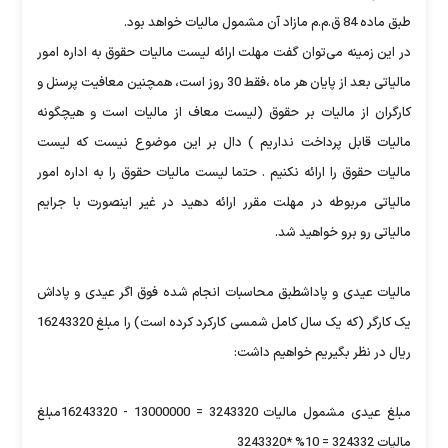
طبق ماده 84 ق.م.م مازاد آن مشمول ماليات خواهد بود.
در این زمینه می‌توان گفت مهلت ارائه ليست ماليات حقوق به اداره امور
مالياتی بعد از پايان هر ماه ،فقط 30 روز است، همچنین معافيت پرسنل و
کارگران از ماليات بر حقوق (ليست معاف از ماليات است و هيچگونه
ماليات قابل پرداخت نداريم ) دال بر اين موضوع نيست که ليست
ماليات حقوق را ارائه نکنيم . حتما ليست ماليات حقوق را به اداره امور
مالياتی مربوطه در مهلت مقرر ارائه دهيد در غير اينصورت با جرايم
مالياتی رو برو خواهيد شد.
ماليات عيدی و پاداشطبق محاسبات انجام شده فوق اگر عيدی و پاداش
يک کارگر (که يک سال کامل شمسی کارکرد کرده است) را مبلغ 16243320
ريال در نظر بگيريم خواهيم داشت:
مبلغ عيدی مشمول ماليات 3243320 = 13000000 - 16243320مبلغ
ماليات 324332 = 10% *3243320