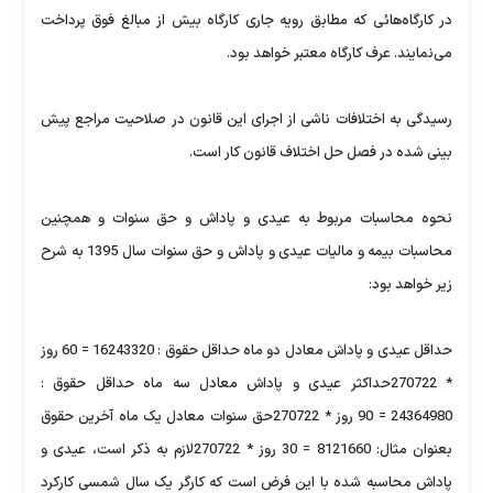
در کارگاه‌هائی که مطابق رويه جاری کارگاه بيش از مبالغ فوق پرداخت
می‌نمايند. عرف کارگاه معتبر خواهد بود.
رسيدگی به اختلافات ناشی از اجرای اين قانون در صلاحيت مراجع پيش
بينی شده در فصل حل اختلاف قانون کار است.
نحوه محاسبات مربوط به عيدی و پاداش و حق سنوات و همچنين
محاسبات بيمه و ماليات عيدی و پاداش و حق سنوات سال 1395 به شرح
زير خواهد بود:
حداقل عيدی و پاداش معادل دو ماه حداقل حقوق : 16243320 = 60 روز
* 270722حداکثر عيدی و پاداش معادل سه ماه حداقل حقوق :
24364980 = 90 روز * 270722حق سنوات معادل يک ماه آخرين حقوق
بعنوان مثال: 8121660 = 30 روز * 270722لازم به ذکر است، عيدی و
پاداش محاسبه شده با اين فرض است که کارگر يک سال شمسی کارکرد