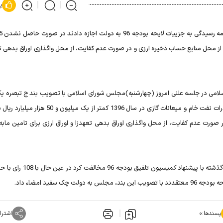
پ
 از محل منابع حساب ذخیره ارزی و در صورت عدم کفایت، از محل واگذاری اوراق بدهی ت
اسلامی در جلسه علنی امروز (چهارشنبه)‌مجلس شورای اسلامی با تصویب بند ج تبصره یک
بودجه 1396 تصویب کردند که چنانچه منابع دولت از محل صادرات نفت خام و میعانات گازی در سال 1396 کمتر ا
ورت عدم کفایت، از محل واگذاری اوراق بدهی تعهدزا و اوراق ارزی برای تامین مابه‌ا
این بند در حالی به تصویب رسید که مجلس شورای اسلامی روز گذشته با پیشنهاد کم
ک سفید امضاء داد.
پسندها:
۰
اشترا