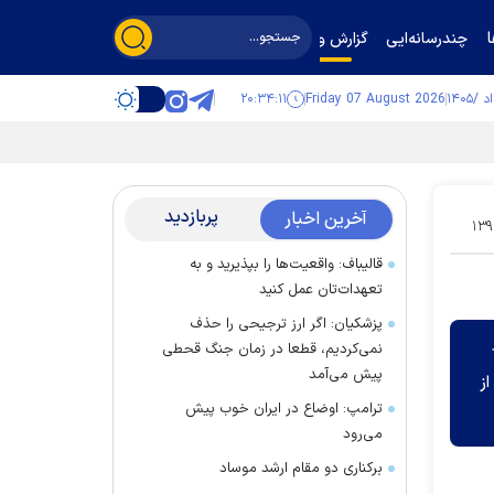
چندرسانه‌ایی
گزارش و گفت‌وگو
۲۰:۳۴:۱۱
Friday 07 August 2026
پربازدید
آخرین اخبار
۱۳۹
قالیباف: واقعیت‌ها را بپذیرید و به
تعهدات‌تان عمل کنید
پزشکیان: اگر ارز ترجیحی را حذف
نمی‌کردیم، قطعا در زمان جنگ قحطی
حاصل نشدن 105
پیش می‌آمد
ز
ترامپ: اوضاع در ایران خوب پیش
می‌رود
برکناری دو مقام ارشد موساد