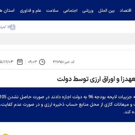
استان ها
اقتصاد
بین الملل
ورزشی
اجتماعی
سلامت
علم و فناوری
۱۶ /مرداد /۱۴۰۵
ا تکذیب کرد
۵/۱۲/۰۴
۰۹:۰۳
کد خبر:۴۲۸۹۵۱
هدزا و اوراق ارزی توسط دولت
نمایندگان مجلس شورای اسلامی در ادامه رسیدگی به جزییات لایحه بودجه 96 به دولت اجازه دادند در صورت 
ت و میعانات گازی از محل منابع حساب ذخیره ارزی و در صورت عدم کفایت، ا
ه کند.