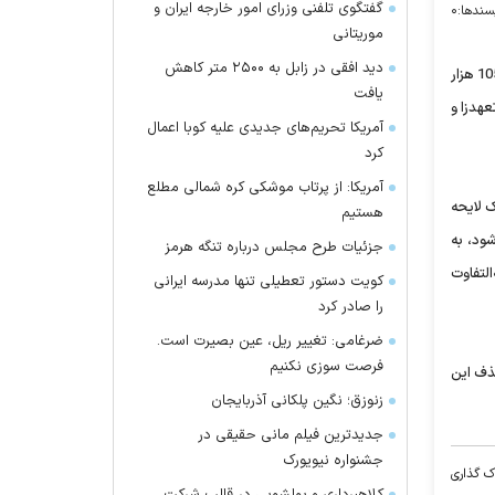
گفتگوی تلفنی وزرای امور خارجه ایران و
سندها:
۰
موریتانی
دید افقی در زابل به ۲۵۰۰ متر کاهش
نمایندگان مجلس شورای اسلامی در ادامه رسیدگی به جزییات لایحه بودجه 96 به دولت اجازه دادند در صورت حاصل نشدن 105 هزار
یافت
عهدزا و
آمریکا تحریم‌های جدیدی علیه کوبا اعمال
کرد
آمریکا: از پرتاب موشکی کره شمالی مطلع
 لایحه
هستیم
ز یک میلیون و 50 هزار میلیارد ریال شود، به
جزئیات طرح مجلس درباره تنگه هرمز
لتفاوت
کویت دستور تعطیلی تنها مدرسه ایرانی
را صادر کرد
ضرغامی: تغییر ریل، عین بصیرت است.
فرصت سوزی نکنیم
یسیون تلفیق بودجه 96 مخالفت کرد در عین حال با 108 رای با حذف این
زنوزق؛ نگین پلکانی آذربایجان
جدیدترین فیلم مانی حقیقی در
جشنواره نیویورک
ک گذاری