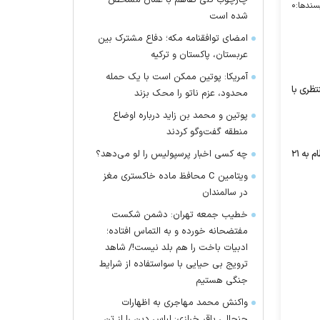
چارچوب کلی تفاهم با عمان مشخص
سندها:
۰
شده است
امضای توافقنامه مکه؛ دفاع مشترک بین
عربستان، پاکستان و ترکیه
آمریکا: پوتین ممکن است با یک حمله
تظری با
محدود، عزم ناتو را محک بزند
پوتین و محمد بن زاید درباره اوضاع
منطقه گفت‌وگو کردند
احمد منتظری در اوایل آذر سال جاری خورشیدی به دلیل انتشار یک فایل صوتی از پدرش، به اتهام اقدام علیه امنیت ملی، انتشار اسناد سری و تبلیغ علیه نظام به ۲۱
چه کسی اخبار پرسپولیس را لو می‌دهد؟
ویتامین C محافظ ماده خاکستری مغز
در سالمندان
خطیب جمعه تهران: دشمن شکست
مفتضحانه خورده و به التماس افتاده؛
ادبیات باخت را هم بلد نیست!/ شاهد
ترویج بی حیایی با سواستفاده از شرایط
جنگی هستیم
واکنش محمد مهاجری به اظهارات
جنجالی باقر خرازی: لباس دین را از تن