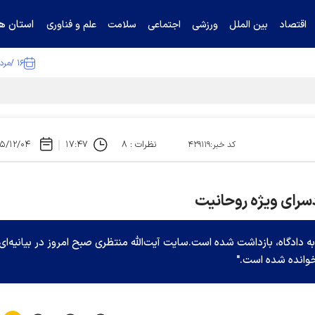
استان ها
اقتصاد
بین الملل
ورزشی
اجتماعی
سلامت
علم و فناوری
۱۶ /مرداد /۱۴۰۵
ا تکذیب کرد
نظرات : ۸
۱۷:۴۷
۵/۱۲/۰۴
کد خبر:۴۲۹۱۱۹
سرای ویژه روحانیت
ه دادگاه، بازداشت شده است.سایت آیت‌الله منتظری صبح امروز در بیانیه‌ای
اخوانده شده است."