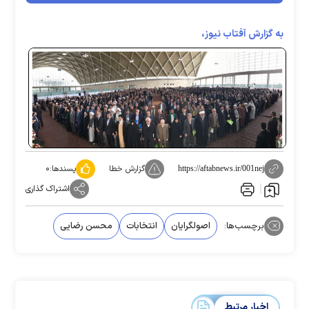
به گزارش آفتاب نیوز،
گزارش خطا
پسندها:
۰
https://aftabnews.ir/001nej
اشتراک گذاری
برچسب‌ها:
اصولگرایان
انتخابات
محسن رضایی
اخبار مرتبط