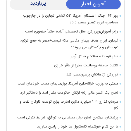
پربازدید
آخرین اخبار
روز ۱۶۲ جنگ | سنتکام: آمریکا ۵۳ کشتی تجاری را در چارچوب
محاصره ایران تغییر مسیر داده
وزیر آموزش‌وپرورش: سال تحصیلی آینده حتماً حضوری است
فیدان: ایران هدف پیمان دفاعی مکه نیست/مصر به جمع ترکیه،
عربستان و پاکستان می پیوندد
سفر فرمانده سنتکام به تل آویو
انتقاد جامعه روحانیت مبارز از باقر خرازی
کوروش اژدهاکش پرسپولیسی شد
همتی به وزارت خزانه‌داری آمریکا: پول‌هایمان دست خودمان است!
لبنان یک افسر عالی رتبه ارتش حکومت بشار اسد را دستگیر کرد
سرمایه‌گذاری ۱.۳ میلیارد دلاری امارات برای توسعه ناوگان نفت و
گاز
پزشکیان: بهترین زمان برای دستیابی به توافق، شرایط کنونی است
با این شام خوشمزه کلسترول بد خود را پایین بیاورید