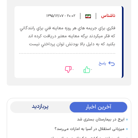
ناشناس
۲۰:۰۲ - ۱۳۹۵/۱۲/۰۷
فكري براي جريمه هاي هر روزه معاينه فني براي رانندگاني
كه فكر ميكردند برگه معاينه معتبر دريافت كرده اند
بكنيد كه به دليل بالا بودنش توان پرداختي نيست
پاسخ
۰
۰
پربازدید
آخرین اخبار
ایرج در بیمارستان بستری شد
میزبانی استقلال در آسیا به امارات می‌رسد؟