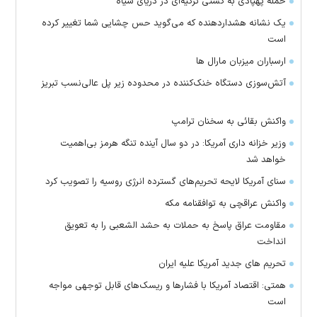
حمله پهپادی به کشتی ترکیه‌ای در دریای سیاه
یک نشانه هشداردهنده که می‌گوید حس چشایی شما تغییر کرده
است
ارسباران میزبان مارال ها
آتش‌سوزی دستگاه خنک‌کننده در محدوده زیر پل عالی‌نسب تبریز
واکنش بقائی به سخنان ترامپ
وزیر خزانه داری آمریکا: در دو سال آینده تنگه هرمز بی‌اهمیت
خواهد شد
سنای آمریکا لایحه تحریم‌های گسترده انرژی روسیه را تصویب کرد
واکنش عراقچی به توافقنامه مکه
مقاومت عراق پاسخ به حملات به حشد الشعبی را به تعویق
انداخت
تحریم های جدید آمریکا علیه ایران
همتی: اقتصاد آمریکا با فشارها و ریسک‌های قابل توجهی مواجه
است