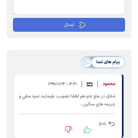
پیام های شما
محمود
۱۴:۴۱ - ۱۳۹۶/۰۱/۱۴
شلاق در ملع عام هم لطفا تصويب بفرمايند نمره منفي و
جريمه هاي سنگين....
پاسخ
۰
۰