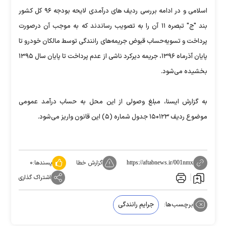
اسلامی و در ادامه بررسی ردیف های درآمدی لایحه بودجه ۹۶ کل کشور
بند "ج" تبصره ۱۱ آن را به تصویب رساندند که به موجب آن درصورت
پرداخت و تسویه‌حساب قبوض جریمه‌های رانندگی توسط مالکان خودرو تا
پایان آذرماه ۱۳۹۶، جریمه دیرکرد ناشی از عدم پرداخت تا پایان سال ۱۳۹۵
بخشیده می‌شود.
به گزارش ایسنا، مبلغ وصولی از این محل به حساب درآمد عمومی
موضوع ردیف ۱۵۰۱۲۳ جدول شماره (۵) این قانون واریز می‌شود.
گزارش خطا
پسندها:
۰
https://aftabnews.ir/001nmx
اشتراک گذاری
برچسب‌ها:
جرایم رانندگی