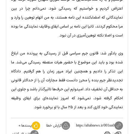
اعتراض کردیم و خواستیم که رسیدگی شود. نمی‌دانم چرا در بین
نمایندگانی که امضاءکننده این نامه هستند، به من اتهام توهین را وارد و
مرا محکوم کردند، ثانیا این نامه بر اساس ایفای وظایف نمایندگی ما بوده
است و اصلا نکته توهین‌آمیزی در آن نبود.
وی یادآور شد: قانون جرم سیاسی قبل از رسیدگی به پرونده من ابلاغ
شده بود و باید این موضوع با حضور هیات‌ منصفه رسیدگی می‌شد. ما
این تذکر را دادیم و همچنین ایراد مرور زمان را هم گرفتیم. دادگاه
تجدیدنظر جرم بنده را محرز دانست فقط مجازات آن را از حداکثر قانونی
به حداقل آن تخفیف داد. امیدوارم این حرف‌ها تاثیرگذار باشد و جلوی این
احکام گرفته شود، نمی‌شود که امروز نماینده‌ای برای ایفای وظیفه
نمایندگی خود کاری کند و بعد از ۲۵ سال با او برخورد شود.
گزارش خطا
پسندها:
۰
https://aftabnews.ir/001nn0