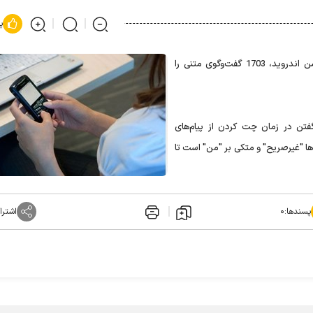
پ
محققان انگلیسی با طرحی یک اپلیکیشن اندروید، 1703 گفت‌و‌گوی متنی را
فتن در زمان چت کردن از پیام‌های
آن‌ها "غیرصریح" و متکی بر "من" است تا
پسندها:
۰
اشترا