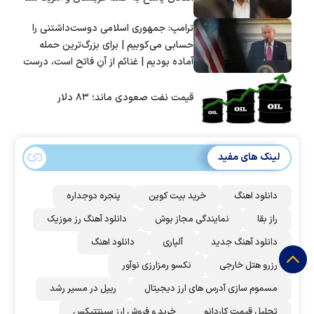
ترامپ: جمهوری اسلامی دوست‌داشتنی را
حسابی می‌کوبیم | برای بزرگ‌ترین حمله
آماده بودیم | غنائم از آنِ فاتح است، درست
است؟
قیمت نفت صعودی ماند؛ ۸۳ دلار
لینک های مفید
دانلود اهنگ
خرید بیت کوین
پنجره دوجداره
راز بقا
نمایندگی مجاز بوش
دانلود آهنگ رز‌ موزیک
دانلود آهنگ جدید
آلپاری
دانلود اهنگ
رزرو هتل خارجی
نکسو رمزارزی نوآور
مسموم سازی آدرس های ارز دیجیتال
ریپل در مسیر رشد
تحلیل قیمت کاردانو
خرید و فروش ارز سینتتیکس