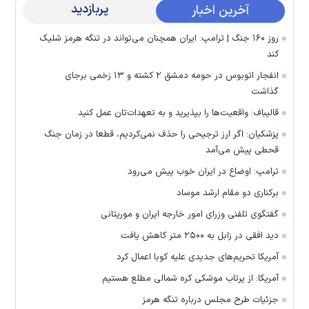
پربازدید
آخرین اخبار
روز ۱۶۰ جنگ | ترامپ: ایران همچنان می‌تواند در تنگه هرمز شلیک
کند
انفجار اتوبوس در حومه دمشق ۲ کشته و ۱۳ زخمی برجای
گذاشت
قالیباف: واقعیت‌ها را بپذیرید و به تعهدات‌تان عمل کنید
پزشکیان: اگر ارز ترجیحی را حذف نمی‌کردیم، قطعا در زمان جنگ
قحطی پیش می‌آمد
ترامپ: اوضاع در ایران خوب پیش می‌رود
برکناری دو مقام ارشد موساد
گفتگوی تلفنی وزرای امور خارجه ایران و موریتانی
دید افقی در زابل به ۲۵۰۰ متر کاهش یافت
آمریکا تحریم‌های جدیدی علیه کوبا اعمال کرد
آمریکا: از پرتاب موشکی کره شمالی مطلع هستیم
جزئیات طرح مجلس درباره تنگه هرمز