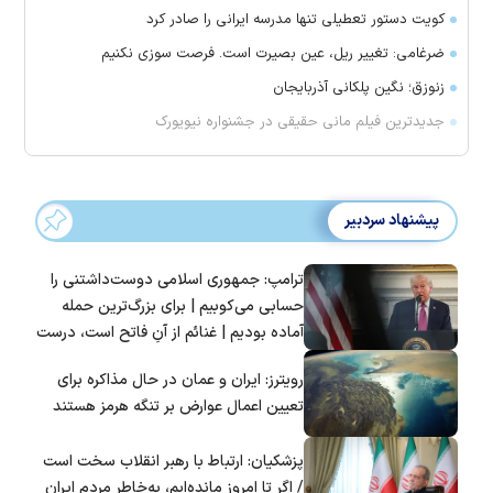
کویت دستور تعطیلی تنها مدرسه ایرانی را صادر کرد
ضرغامی: تغییر ریل، عین بصیرت است. فرصت سوزی نکنیم
زنوزق؛ نگین پلکانی آذربایجان
جدیدترین فیلم مانی حقیقی در جشنواره نیویورک
پیشنهاد سردبیر
ترامپ: جمهوری اسلامی دوست‌داشتنی را
حسابی می‌کوبیم | برای بزرگ‌ترین حمله
آماده بودیم | غنائم از آنِ فاتح است، درست
است؟
رویترز: ایران و عمان در حال مذاکره برای
تعیین اعمال عوارض بر تنگه هرمز هستند
پزشکیان: ارتباط با رهبر انقلاب سخت است
/ اگر تا امروز مانده‌ایم، به‌خاطر مردم ایران