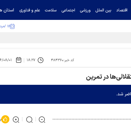
استان ها
اقتصاد
بین الملل
ورزشی
اجتماعی
سلامت
علم و فناوری
۱۶ /مرداد /۱۴۰۵
ا تکذیب کرد
۶/۰۸/۰۱
۱۸:۲۷
کد خبر:۴۸۴۳۶۰
تقلالی‌ها در تمرین
اضر شد.
پ