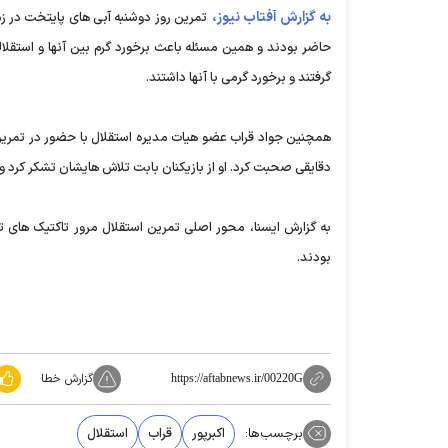
به گزارش آفتاب نیوز،
حاضر بودند و همین مسئله باعث برخورد گرم بین آنها و استقلالی
گرفتند و برخورد گرمی با آنها داشتند.
همچنین جواد قراب عضو هیات مدیره استقلال با حضور در تمرین آب
دقایقی صحبت کرد. او از بازیکنان بابت تلاش هایشان تشکر کرد و 
به گزارش ایسنا، محور اصلی تمرین استقلال مرور تاکتیک های تی
بودند.
گزارش خطا
https://aftabnews.ir/00220G
برچسب‌ها:
اکبرپور
قراب
استقلال