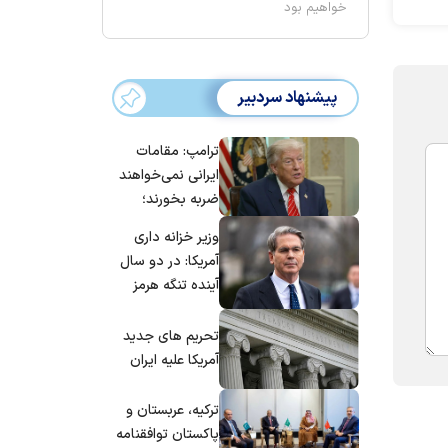
خواهیم بود
پیشنهاد سردبیر
ترامپ: مقامات
ایرانی نمی‌خواهند
ضربه بخورند؛
می‌خواهند به
وزیر خزانه داری
توافق برسند
آمریکا: در دو سال
آینده تنگه هرمز
بی‌اهمیت خواهد
شد
تحریم های جدید
آمریکا علیه ایران
ترکیه، عربستان و
پاکستان توافقنامه