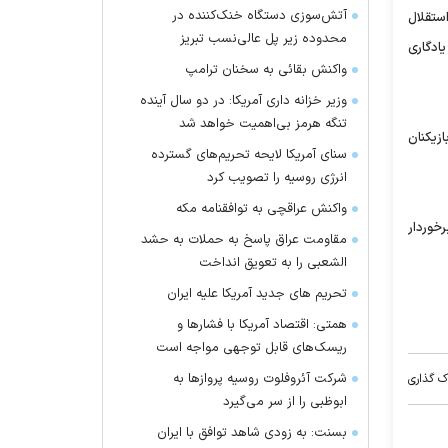
آتش‌سوزی دستگاه خنک‌کننده در
رین استقلال
محدوده زیر پل عالی‌نسب تبریز
یادگاری
واکنش بقائی به سخنان ترامپ
وزیر خزانه داری آمریکا: در دو سال آینده
تنگه هرمز بی‌اهمیت خواهد شد
ازیکنان
سنای آمریکا لایحه تحریم‌های گسترده
انرژی روسیه را تصویب کرد
واکنش عراقچی به توافقنامه مکه
خوردار
مقاومت عراق پاسخ به حملات به حشد
الشعبی را به تعویق انداخت
تحریم های جدید آمریکا علیه ایران
همتی: اقتصاد آمریکا با فشارها و
ریسک‌های قابل توجهی مواجه است
شرکت آئروفلوت روسیه پرواز‌ها به
ک گذاری
ابوظبی را از سر می‌گیرد
بسنت: به زودی شاهد توافق با ایران