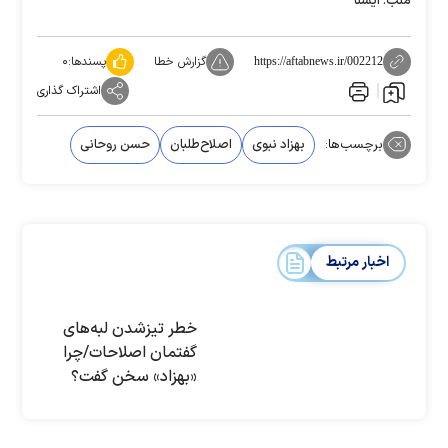
منب: ایسنا
گزارش خطا
پسندها:
۰
https://aftabnews.ir/002212
اشتراک گذاری
برچسب‌ها:
بهزاد نبوی
اصلاح‌طلبان
حسن روحانی
اخبار مرتبط
خطر تیز‌شدن لبه‌های
گفتمان اصلاحات/چرا
«بهزاد» سخن گفت؟