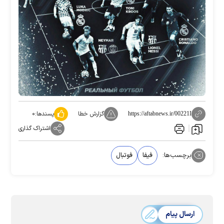
گزارش خطا
پسندها:
۰
https://aftabnews.ir/00221I
اشتراک گذاری
برچسب‌ها:
فیفا
فوتبال
ارسال پیام