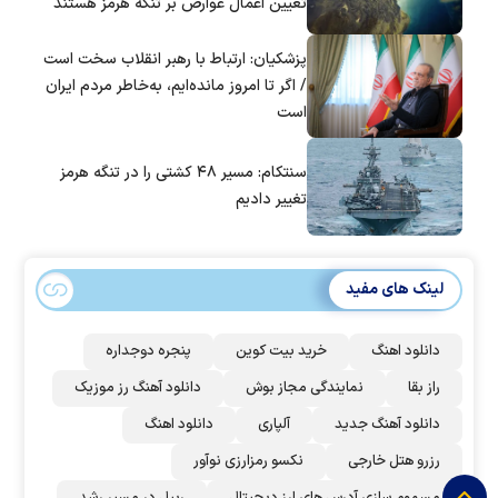
تعیین اعمال عوارض بر تنگه هرمز هستند
پزشکیان: ارتباط با رهبر انقلاب سخت است
/ اگر تا امروز مانده‌ایم، به‌خاطر مردم ایران
است
سنتکام: مسیر ۴۸ کشتی را در تنگه هرمز
تغییر دادیم
لینک های مفید
دانلود اهنگ
خرید بیت کوین
پنجره دوجداره
راز بقا
نمایندگی مجاز بوش
دانلود آهنگ رز‌ موزیک
دانلود آهنگ جدید
آلپاری
دانلود اهنگ
رزرو هتل خارجی
نکسو رمزارزی نوآور
مسموم سازی آدرس های ارز دیجیتال
ریپل در مسیر رشد