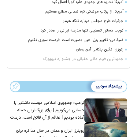
آمریکا تحریم‌های جدیدی علیه کوبا اعمال کرد
آمریکا: از پرتاب موشکی کره شمالی مطلع هستیم
جزئیات طرح مجلس درباره تنگه هرمز
کویت دستور تعطیلی تنها مدرسه ایرانی را صادر کرد
ضرغامی: تغییر ریل، عین بصیرت است. فرصت سوزی نکنیم
زنوزق؛ نگین پلکانی آذربایجان
جدیدترین فیلم مانی حقیقی در جشنواره نیویورک
پیشنهاد سردبیر
ترامپ: جمهوری اسلامی دوست‌داشتنی را
حسابی می‌کوبیم | برای بزرگ‌ترین حمله
آماده بودیم | غنائم از آنِ فاتح است، درست
است؟
رویترز: ایران و عمان در حال مذاکره برای